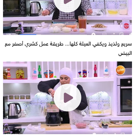
سريع ولذيذ ويكفي العيلة كلها... طريقة عمل كشري أصفر مع
البيض