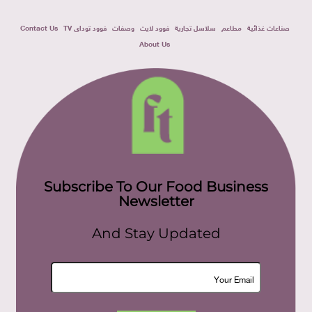
صناعات غذائية
مطاعم
سلاسل تجارية
فوود لايت
وصفات
فوود توداى TV
Contact Us
About Us
Subscribe To Our Food Business
Newsletter
And Stay Updated