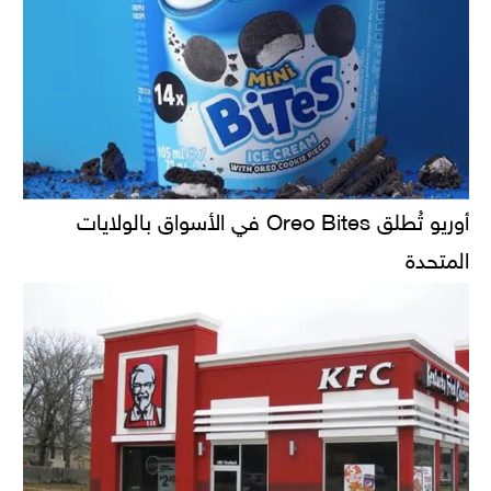
أوريو تُطلق Oreo Bites في الأسواق بالولايات
المتحدة