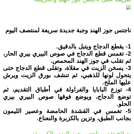
ناجتس جوز الهند وجبة جديدة سريعة لمنتصف اليوم
1- يقطع الدجاج ويتبل بالدقيق.
2- تغمس قطع الدجاج في صوص البيري بيري الحار،
ثم تقلب في جوز الهند المحمص.
3- يسخن الزيت في مقلاة، وتقلى قطع الدجاج حتى
يتحول لونها للذهبي، ثم تنشف بورق الزيت ويرش
عليها الملح.
4- توزع البابايا والفراولة في أطباق التقديم، ثم
توضع الدجاج، ويوضع فوقها صوص البيري بيري
الحلو.
5- تغمس في القشدة الحامضة وعصير الليمون
بجانب الطبق، وتزين بالكزبرة والنعناع.
نصائح تقديم ناجتس جوز الهند والكريمة: