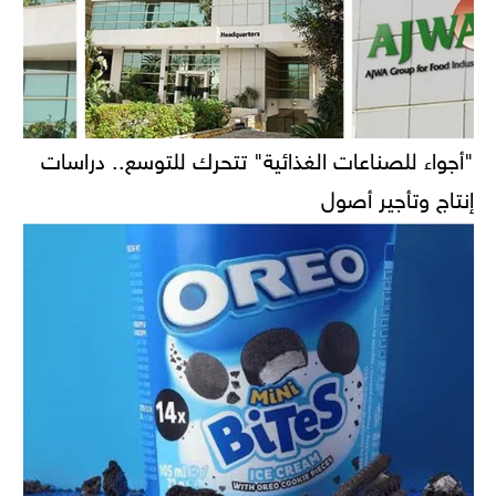
"أجواء للصناعات الغذائية" تتحرك للتوسع.. دراسات
إنتاج وتأجير أصول