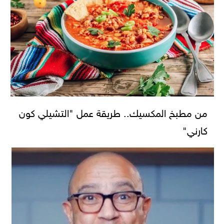
من مطبخ المكسيك.. طريقة عمل "التشيلي كون
كارني"