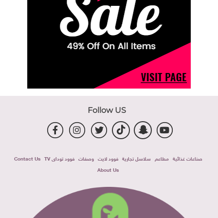
Follow US
صناعات غذائية
مطاعم
سلاسل تجارية
فوود لايت
وصفات
فوود توداى TV
Contact Us
About Us