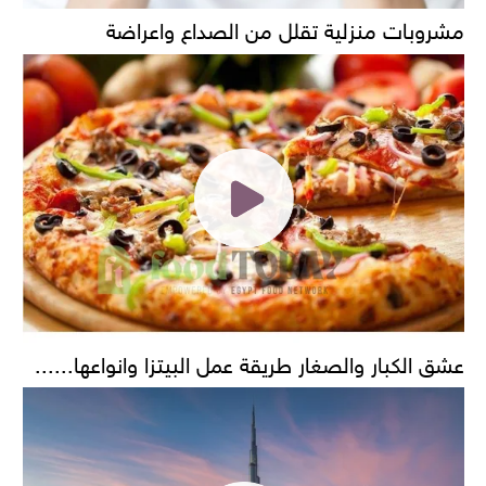
مشروبات منزلية تقلل من الصداع واعراضة
عشق الكبار والصغار طريقة عمل البيتزا وانواعها......