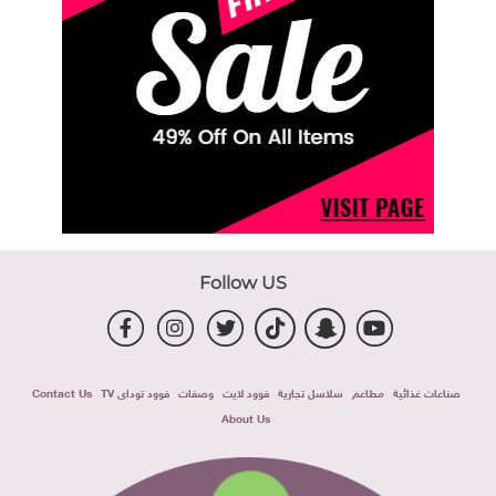
Follow US
صناعات غذائية
مطاعم
سلاسل تجارية
فوود لايت
وصفات
فوود توداى TV
Contact Us
About Us