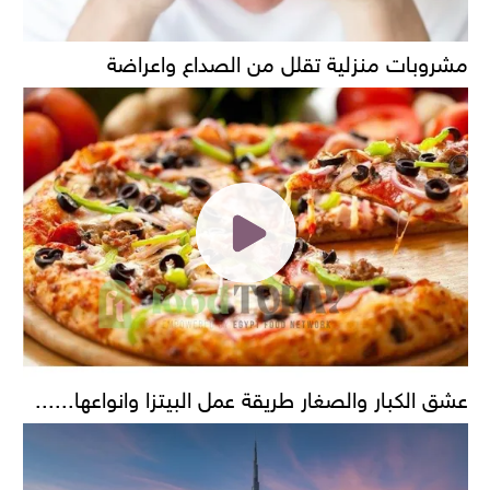
مشروبات منزلية تقلل من الصداع واعراضة
عشق الكبار والصغار طريقة عمل البيتزا وانواعها......