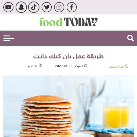
طريقة عمل بان كيك دايت
هبة لاشين
السبت , 28-01-2023
2:33 م