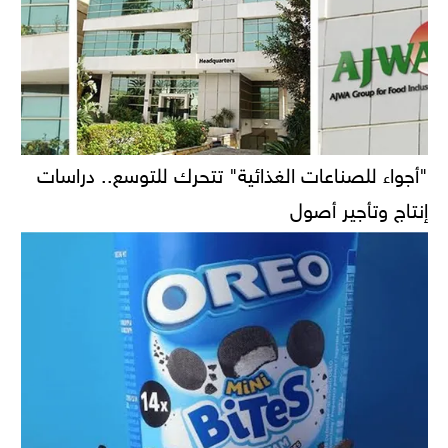
"أجواء للصناعات الغذائية" تتحرك للتوسع.. دراسات
إنتاج وتأجير أصول