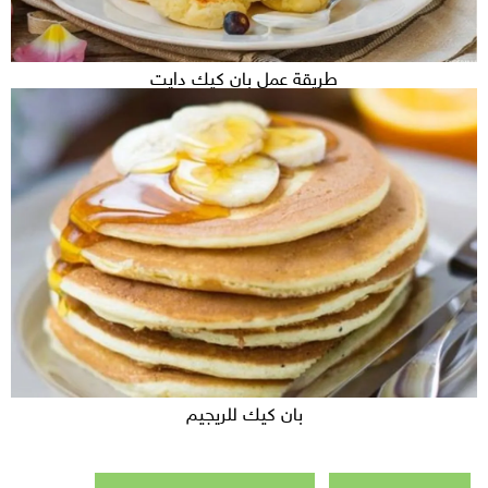
طريقة عمل بان كيك دايت
بان كيك للريجيم