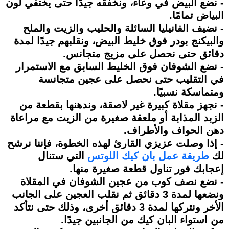
- نضع البيض في وعاء، ونخفقه جيدًا حتى يختفي لون
البياض تمامًا.
- نضيف الفانيليا السائلة والحليب والزيت والملح
والبيكنج بودر فوق خليط البيض، ونقلبهم جيدًا لمدة
دقائق حتى نحصل على مزيج متجانس.
- نضع الشوفان فوق الخليط السابق مع الاستمرار
في التقليب حتى نحصل على عجين متجانسة
ومتماسكة نسبيًا.
- نجهز مقلاة كبيرة غير لاصقة، وندهنها بقطعة من
الزبد المذابة أو ملعقة صغيرة من الزيت مع مراعاة
دهن الحواف والأطراف.
- إذا وصلت عزيزي القارئ لهذه الخطوة، فإننا نرشح
لك
طريقة عمل بان كيك اللوتس
التي ستنال
إعجابك فور تناول قطعة صغيرة منها.
- نضع نصف كوب من عجين الشوفان في المقلاة
ونضعها لمدة 3 دقائق ثم نقلب العجين على الجانب
الأخر ونتركها لمدة 3 دقائق أخرى، وذلك حتى نتأكد
من استواء البان كيك من الجانبين جيدًا.