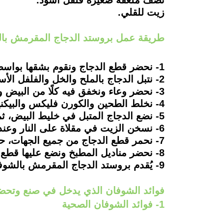
نصف ملعقة صغيرة فلفل أسود.
زيت للقلي.
طريقة عمل بروستد الدجاج المقرمش بال
1- نحضر قطع الدجاج ونقوم بشقها بواسطة استخدام سكينة حادة.
2- نتبل الدجاج بالملح والخل والفلفل الأسود وبودرة الثوم ونتركه لمدة 3 ساعات على الأقل في الثلاجة.
3- نحضر وعاء ونخفق فيه كلًا من البيض والملح والفلفل الأسود والحليب السائل.
4- نخلط الطحين والكورن فليكس والبيكنيج باودر والملح والفلفل الأسود معًا في وعاء آخر.
5- نضع الدجاج المتبل في خليط البيض، ثم نضعه في خليط الطحين والكورن فليكس، ونضعه في صينية مبطنة بورق الزبدة.
6- نسخن الزيت في مقلاة على النار وعندما يغلي، نسقط فيه قطع الدجاج.
7- نحمر قطع الدجاج من جميع الجهات، حتى تتحمر وتتقرمش.
8- نحضر مناديل المطبخ ونضع عليها قطع الدجاج، كي نتخلص من الزيت المتواجد في تلك القطع المقرمشة.
9- يُقدم بروستد الدجاج المقرمش بالشوفان للرجيم ساخنًا بألف هنا.
فوائد الشوفان الذي يدخل في صنع وتحض
1- فوائد الشوفان الصحية