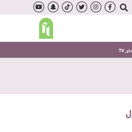
ى TV
ل