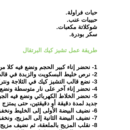
حبات فراولة.
حبيبات عنب.
شوكلاتة مكعبات.
سكر بودرة.
طريقة عمل تشيز كيك البرتقال
1- نحضر إناء كبير الحجم ونضع فيه كلا من البسكويت المطحون والزبدة، ثم نخلطهم معا، حتى نحصل على عجينة لينة ومتماسكة.
2- نرص خليط البسكويت والزبدة في قالب التشيز كيك، عقب تغليفه بورق الزبدة.
3- نضع قالب التشيز كيك في الثلاجة ونتركه، لكي يبرد البسكويت.
4- نحضر إناء آخر على نار متوسطة ونضع فيه الكريمة المخفوقة وننتظر، حتى تغلي.
5- نحضر الخلاط الكهربائي ونضع فيه الج
جديد لمدة دقيقة أو دقيقتين، حتى يمتزج
6- نضيف البيضة الأولى إلى الخليط ونخفق من جديد.
7- نضيف البيضة الثانية إلى المزيج، ونخفق مرة أخرى، ثم نضع الفانيليا مع أهمية الاستمرار في الخفق، كي نحصل على مزيج متجانس.
8- نقلب المزيج بالملعقة، ثم نضيف مزيج الكريمة ونخفق المكونات معاً لعدة دقائق قليلة.