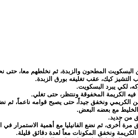
بن الكريمي ونخفق جيداً، حتى يصبح قوامه ناعماً، ثم
 الخليط مع بعضه البعض.