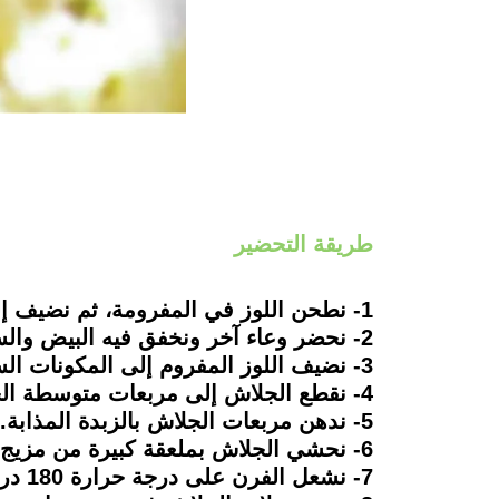
طريقة التحضير
1- نطحن اللوز في المفرومة، ثم نضيف إليه البقسماط.
2- نحضر وعاء آخر ونخفق فيه البيض والسكر والقرفة.
3- نضيف اللوز المفروم إلى المكونات السابقة.
4- نقطع الجلاش إلى مربعات متوسطة الحجم.
5- ندهن مربعات الجلاش بالزبدة المذابة.
6- نحشي الجلاش بملعقة كبيرة من مزيج اللوز، ثم نلف كل مربع على هيئة رول مستطيل الشكل.
7- نشعل الفرن على درجة حرارة 180 درجة ونتركه يحمى.