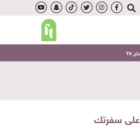
ى TV
 على سفرتك