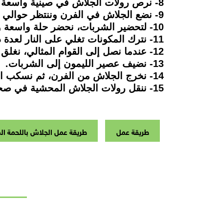
8- نرص رولات الجلاش في صينية واسعة مبطنة بورق الزبدة.
9- نضع الجلاش في الفرن وننتظر حوالي 30 دقيقة، كي ينضج.
10- لتحضير الشربات، نحضر حلة واسعة ونضع فيها السكر والماء والقرفة والفانيليا.
11- نترك المكونات تغلي على النار لعدة دقائق.
12- عندما نصل إلى القوام المثالي، نغلق النار.
13- نضيف عصير الليمون إلى الشربات.
14- نخرج الجلاش من الفرن، ثم نسكب الشربات على وجه الرولات.
15- ننقل رولات الجلاش المحشية في صحن واسع على أن تقدم هذه الحلوى دافئة بألف هنا.
طريقة عمل
طريقة عمل الجلاش باللحمة ال