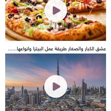
عشق الكبار والصغار طريقة عمل البيتزا وانواعها......