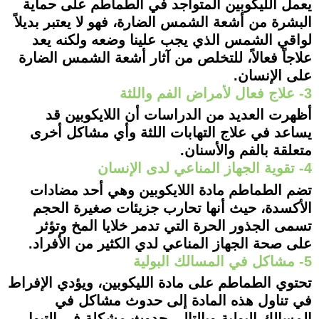
يعمل الليكوبين المتواجد في الطماطم على حماية
البشرة من أشعة الشمس الضارة، فهو لا يعتبر بديلاً
لواقي الشمس الذي يجب علينا وضعه ولكنه يعد
علاجاً فعالاً، للتخلص من آثار أشعة الشمس الضارة
على الإنسان.
3- علاج فعال لأمراض الفم واللثة
أظهرت العديد من الدراسات أن اللايكوبين قد
يساعد في علاج التهابات اللثة وأي مشاكل أخرى
متعلقة بالفم والأسنان.
4- تقوية الجهاز المناعي لدى الإنسان
تضم الطماطم مادة اللايكوبين وهي أحد مضادات
الأكسدة، حيث أنها تحارب جزيئات صغيرة الحجم
تسمى الجذور الحرة التي تدمر خلايا المخ وتؤثر
على صحة الجهاز المناعي لدي الكثير من الأفراد.
5- مشاكل في المسالك البولية
تحتوي الطماطم على مادة الليكوبين، ويؤدي الإفراط
في تناول هذه المادة إلى حدوث مشاكل في
المسالك البولية وبالتالي حدوث مشكلة في التبول،