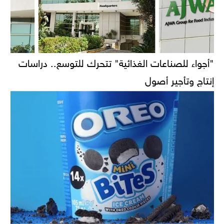
"أجواء للصناعات الغذائية" تتحرك للتوسع.. دراسات
إنتاج وتأجير أصول