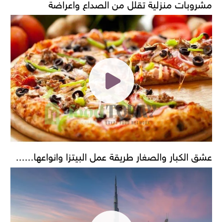
مشروبات منزلية تقلل من الصداع واعراضة
عشق الكبار والصغار طريقة عمل البيتزا وانواعها......