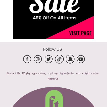
Follow US
صناعات غذائية
مطاعم
سلاسل تجارية
فوود لايت
وصفات
فوود توداى TV
Contact Us
About Us