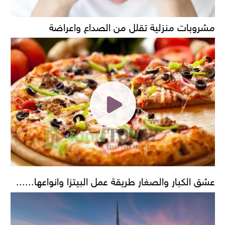
مشروبات منزلية تقلل من الصداع واعراضة
عشق الكبار والصغار طريقة عمل البيتزا وانواعها......