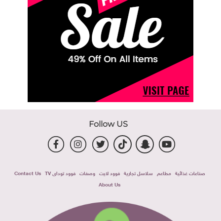
Follow US
صناعات غذائية
مطاعم
سلاسل تجارية
فوود لايت
وصفات
فوود توداى TV
Contact Us
About Us