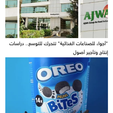
"أجواء للصناعات الغذائية" تتحرك للتوسع.. دراسات
إنتاج وتأجير أصول