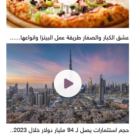
عشق الكبار والصغار طريقة عمل البيتزا وانواعها......
حجم استثمارات يصل لـ 94 مليار دولار خلال 2023..