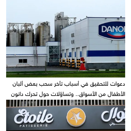
دعوات للتحقيق في أسباب تأخر سحب بعض ألبان
الأطفال من الأسواق.. وتساؤلات حول تحرك دانون