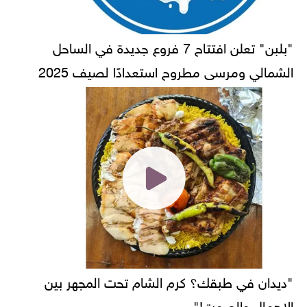
"بلبن" تعلن افتتاح 7 فروع جديدة في الساحل
الشمالي ومرسى مطروح استعدادًا لصيف 2025
"ديدان في طبقك؟ كرم الشام تحت المجهر بين
الإهمال والصمت!"