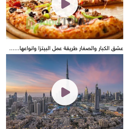
عشق الكبار والصغار طريقة عمل البيتزا وانواعها......