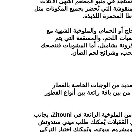
بناني، فستجد في منيو المطعم أشهى الأكلات
لمنقوشة التي تُحضر بجميع المكونات مثل
طا المحمرة اللذيذة.
جاج أو الحمام، والملوخية الشهية مع
بات اللحم، والمسقعة التي يتم
كرونة بشاميل، أما المشويات فننصحك
سحب، وشرائح لحم الضأن.
عديد من الوجبات الخاصة بالفطار
ن بين باقة رائعة بين أنواع الفطور
ولأن الغداء الشرقي هو أكثر ما يميز المطبخ المصري، فلا تُفوت الفرصة في الحصول على طبق من الملوخية الرائعة في Zitouni، بجانب
المُقبلات يُمكنك طلب ميني سندوتش
مشروم سوتيه، ويُمكنك اختيار التركي