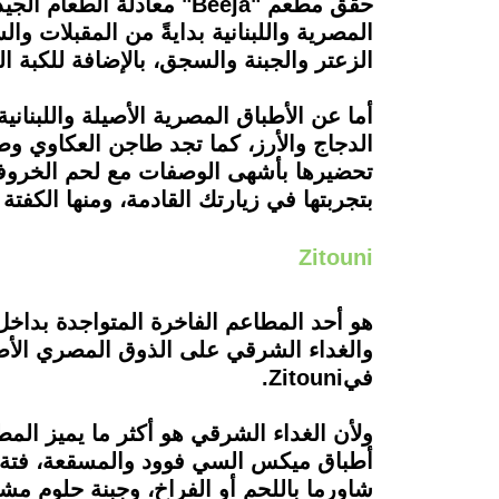
حقق مطعم "Beeja" معادلة
المصرية واللبنانية بدايةً من المقبلات و
الزعتر والجبنة والسجق، بالإضافة للكبة ا
أما عن الأطباق المصرية الأصيلة واللبناني
الدجاج والأرز، كما تجد طاجن العكاوي و
تحضيرها بأشهى الوصفات مع لحم الخروف،
بتجربتها في زيارتك القادمة، ومنها ال
Zitouni
هو أحد المطاعم الفاخرة المتواجدة بداخل
والغداء الشرقي على الذوق المصري الأصيل
فيZitouni.
أطباق ميكس السي فوود والمسقعة، فتة 
شاورما باللحم أو الفراخ، وجبنة حلوم مش