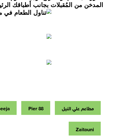
المدخن من المُقبلات بجانب أطباقك الرئيس
مطاعم علي النيل
Pier 88
eeja
Zaitouni