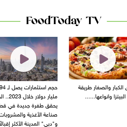
FoodToday TV
حجم استثمارات يصل لـ 94
"أمن القاهرة" يضبط مالك
مليار دولار خلال 2023.. الخليج
شركة مطاعم استولى على
 طفرة جديدة في قطاع
أموال المواطنين بزعم توظ
 الأغذية والمشروبات..
" المدينة الأكثر إقبالاً