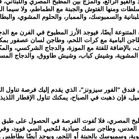
 الطعام الجيد والفيو الرائع، والمزج بين المطبخ المصري والل
السلطات ومنها الفتوش والجبنة مع الطماطم، ولا سيما ا
للبنانية والسمبوسك، والممبار، والحلوم المشوي، والبطا
ة المتنوعة أيضًا، فيوجد الأرز المطبوخ في الفرن مع الد
طاجن البامية مع كرات اللحم، وطاجن لسان عصفور بمكع
 بالإضافة للفتة مع الموزة، والدجاج الشركسي، والم
كفتة المشوية، وشيش كباب، وشيش طاووق، والدجاج الم
 فندق "الفور سيزونز"، الذي يقدم إليك فرصة تناول ال
، فإن ذهبت في الصباح، يمكنك تناول الإفطار اللذيذ م
العدس، وطاجن سمك صيادية لمُحبي السي فوود، وفي 
وية، وسمبوسك بالجبنة أو اللحم، ويوجد أيضًا بطاطس و