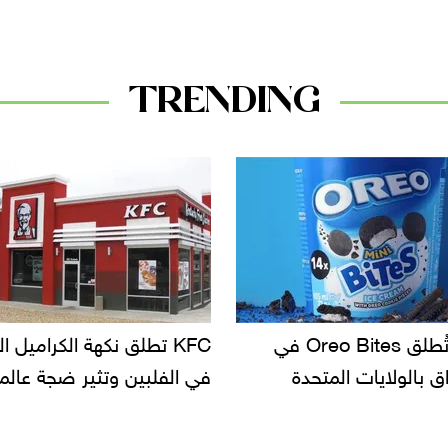
TRENDING
KF تطلق نكهة الكراميل المملح
دعوات للتحقيق في أسباب ت
لبين وتثير ضجة عالمية
سحب بعض ألبان الأطفال 
الأسواق.. وتساؤلات حول ت
دانون