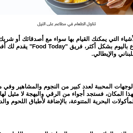
تناول الطعام في مطاعم على النيل
أشياء التي يمكنك القيام بها سواء مع أصدقائك أو شريك
المُفضل لك تزداد المتعة وفرصة ا
بناني والإيطالي.
عن مطعم Pier88 أنه من الوجهات المحببة لعدد كبير من النجوم والمش
 المكان، فستجد أجواء من الرقي والبهجة لا مثيل لها، 
لمأكولات البحرية المتنوعة، بالإضافة لأطباق اللحوم وا