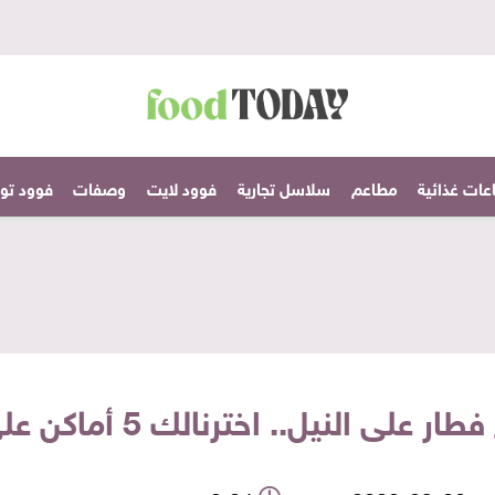
عات غذائية
مطاعم
سلاسل تجارية
فوود لايت
وصفات
فوود تودا
ى النيل.. اخترنالك 5 أماكن على أحلى «ڤيو»