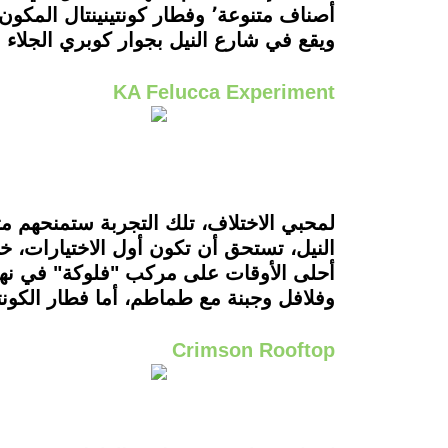
أصناف متنوعة٬ وفطار كونتينينتال المكون من سوسيس وبطاطس وبيض مع مشروم وأفوكادو وفواكه الموسم والعصير الفريش.
ويقع في شارع النيل بجوار كوبري الجلاء و
KA Felucca Experiment
لمحبي الاختلاف، تلك التجربة ستمنحهم مت
أحلى الأوقات على مركب "فلوكة" في نهر 
وفلافل وجبنة مع طماطم، أما فطار الكونت
Crimson Rooftop