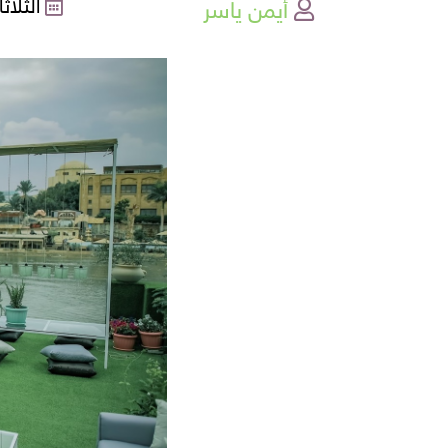
أيمن ياسر
الثلاثاء , 08