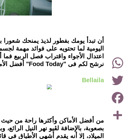
instagram
أن تبدأ يومك بفطور لذيذ يمنحك شعورا ب
اليومية لما تحتويه على فوائد مهمة لجسم
اعتدال الأجواء واقتراب فصل الربيع فما أ
WhatsApp
نرشح لكم فى "Food Today" أفضل الأماكن التي تناسب جميع الأذواق.
Twitter
Bellaila
Facebook
Share
من أفضل الأماكن وأكثرها راحة من حيث ال
بصعوبة، بالإضافة لڤيو نهر النيل الرائع،
الميلاد، إلا أنه يقدم أشهى الأطباق في ق