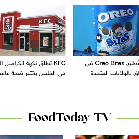
KF تطلق نكهة الكراميل المملح
دعوات للتحقيق في أسباب ت
لبين وتثير ضجة عالمية
سحب بعض ألبان الأطفال 
الأسواق.. وتساؤلات حول ت
دانون
FoodToday TV