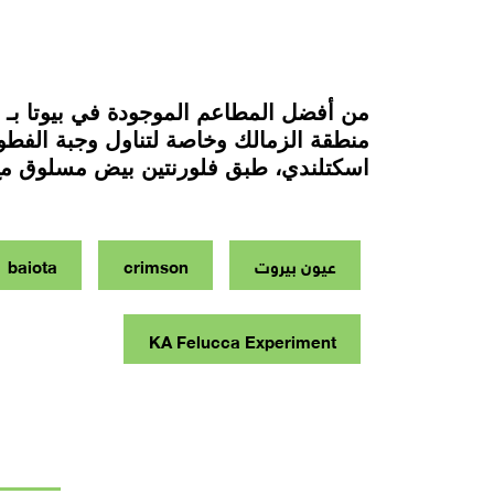
منطقة الزمالك وخاصة لتناول وجبة الفطور
اسكتلندي، طبق فلورنتين بيض مسلوق مع 
عيون بيروت
crimson
baiota
KA Felucca Experiment