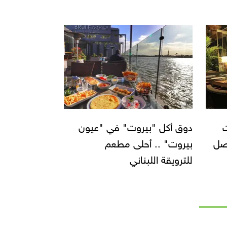
ت
دوق أكل "بيروت" في "عيون
ية تصل
بيروت" .. أحلى مطعم
للترويقة اللبناني