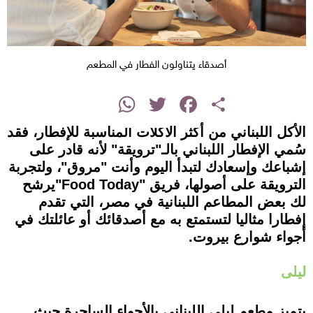
أصدقاء يتناولون الفطار في المطعم
instagram
WhatsApp
Twitter
Facebook
Share
الأكل اللبناني من أكثر الأكلات المناسبة للإفطار، فقد
سُمي الإفطار اللبناني بالـ"ترويقة" لأنه قادر على
إشباعك وإسعادك لتبدأ اليوم وأنت "مروق"، ولتجربة
الترويقة على أصولها، فريق "Food Today"يرشح
لك بعض المطاعم اللبنانية في مصر، التي تقدم
إفطارا مثاليا لتستمتع به مع أصدقائك أو عائلتك في
أجواء شوارع بيروت.
ليلى
يتميز مطعم ليلى اللبناني بالأجواء الساحرة حيث