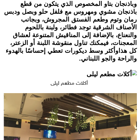
وباذنجان بتاو المخصوص الذي يتكون من قطع
باذنجان مشوي ومهروس مع فلفل حلو وبصل ودبس
رمان وتوم وطعم الفستق المجروش، وبجانب
الأصناف الشرقية توجد فطائر، ولبنة باللحوم
والنعناع، بالإضافة إلى المناقيش المتنوعة لعشاق
المعجنات، فيمكنك تناول منقوشة اللبنة أو الزعتر،
كل هذاوأكثر وسط ديكورات تعطي إحساسًا بالهدوء
والراحة والجو اللبناني.
أكلات مطعم ليلى