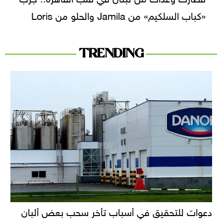
«كباب السلكيم» من Jamila والحلو من Loris
TRENDING
دعوات للتحقيق في أسباب تأخر سحب بعض ألبان