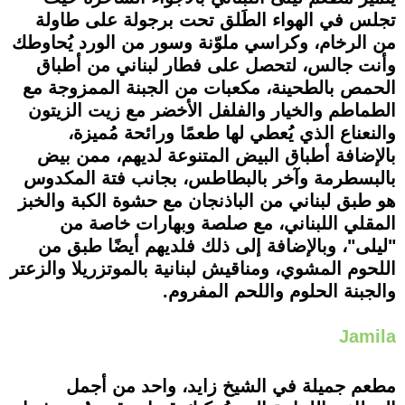
تجلس في الهواء الطَلق تحت برجولة على طاولة
من الرخام، وكراسي ملوّنة وسور من الورد يُحاوطك
وأنت جالس، لتحصل على فطار لبناني من أطباق
الحمص بالطحينة، مكعبات من الجبنة الممزوجة مع
الطماطم والخيار والفلفل الأخضر مع زيت الزيتون
والنعناع الذي يُعطي لها طعمًا ورائحة مُميزة،
بالإضافة أطباق البيض المتنوعة لديهم، ممن بيض
بالبسطرمة وآخر بالبطاطس، بجانب فتة المكدوس
هو طبق لبناني من الباذنجان مع حشوة الكبة والخبز
المقلي اللبناني، مع صلصة وبهارات خاصة من
"ليلى"، وبالإضافة إلى ذلك فلديهم أيضًا طبق من
اللحوم المشوي، ومناقيش لبنانية بالموتزريلا والزعتر
والجبنة الحلوم واللحم المفروم.
Jamila
مطعم جميلة في الشيخ زايد، واحد من أجمل