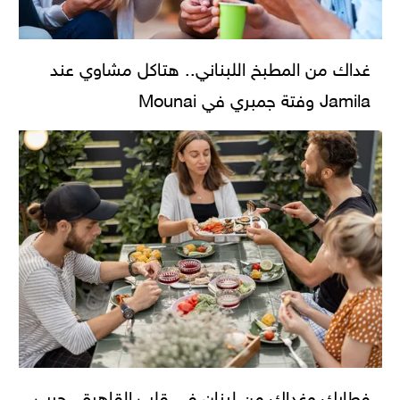
غداك من المطبخ اللبناني.. هتاكل مشاوي عند
Jamila وفتة جمبري في Mounai
فطارك وغداك من لبنان في قلب القاهرة.. جرب