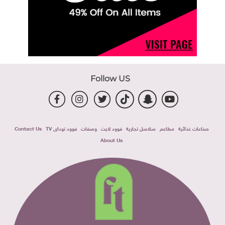
Follow US
صناعات غذائية
مطاعم
سلاسل تجارية
فوود لايت
وصفات
فوود توداى TV
Contact Us
About Us