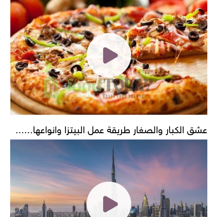
عشق الكبار والصغار طريقة عمل البيتزا وانواعها......