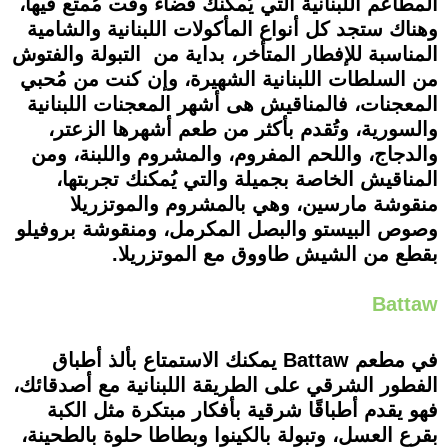
المطاعم اللبنانية التي يُمكنك قضاء وقت مُمتع فيها،
وهناك ستجد كل أنواع المأكولات اللبنانية والشامية
المناسبة للإفطار المتأخر، بداية من التبولة والفتوش
من السلطات اللبنانية الشهيرة، وإن كنت من مُحبي
المعجنات، فالمناقيش هى أشهر المعجنات اللبنانية
والسورية، وتُقدم بأكثر من طعم أشهرها الزعتر،
والدجاج، واللحم المفروم، والمشروم واللبنة، ومن
المناقيش الخاصة بجميلة والتي يُمكنك تجربتها،
منقوشة مارسين، وهي بالمشروم والموتزريلا
وصوص البيستو والبصل المكرمل، ومنقوشة بروفيلو
بقطع من الشيش طاووق مع الموتزريلا.
Battaw
في مطعم Battaw يمكنك الاستمتاع بألذ أطباق
الفطور الشرقي على الطريقة اللبنانية مع أصدقائك،
فهو يقدم أطباقًا شرقية بأفكار مبتكرة مثل الكبة
بقرع العسل، وتبولة بالكينوا وبطاطا حلوة بالطحينة،