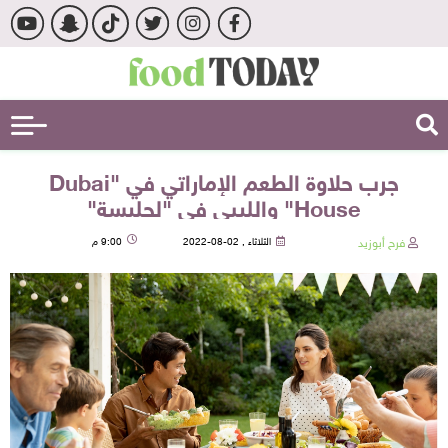
جرب حلاوة الطعم الإماراتي في "Dubai
House" والليبي في "لجليسة"
فرح أبوزيد
الثلاثاء , 02-08-2022
9:00 م