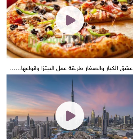
عشق الكبار والصغار طريقة عمل البيتزا وانواعها......