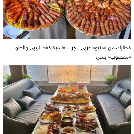
فطارك من «منيو» عربي.. جرب «المبكبكة» الليبي والحلو
«معصوب» يمني