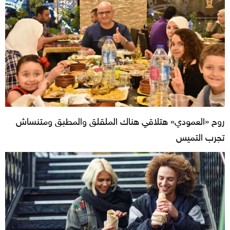
روح «العمودي» هتلاقي هناك الملقلق والمطبق ومتنساش
تجرب التميس