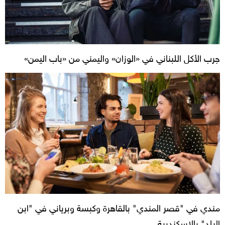
جرب الأكل اللبناني في «الوزان» واليمني من «باب اليمن»
مندي في "قصر المندي" بالقاهرة وكبسة وبرياني في "ابن
البلد" بالإسكندرية