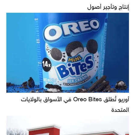
إنتاج وتأجير أصول
أوريو تُطلق Oreo Bites في الأسواق بالولايات
المتحدة