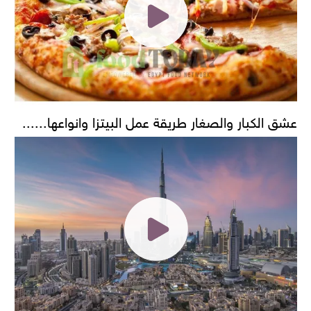
عشق الكبار والصغار طريقة عمل البيتزا وانواعها......