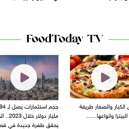
الأسواق.. وتساؤلات حول ت
دانون
FoodToday TV
حجم استثمارات يصل لـ 94
"أمن القاهرة" يضبط مالك
مليار دولار خلال 2023.. الخليج
شركة مطاعم استولى على
 طفرة جديدة في قطاع
أموال المواطنين بزعم توظ