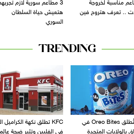
اعم سورية لازم تجربهم..
فطارك لبناني وسندوتشات
 حياة السلطان
عملاقة وحاجات تانية كتير ف
ي
مطعم Poule Do'r
TRENDING
KF تطلق نكهة الكراميل المملح
دعوات للتحقيق في أسباب ت
لبين وتثير ضجة عالمية
سحب بعض ألبان الأطفال 