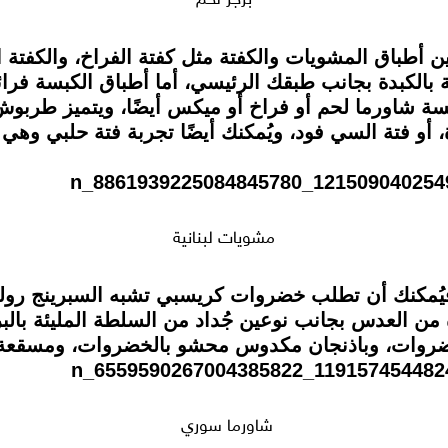
ن أطباق المشويات والكفتة مثل كفتة الفراخ، والكفت
الكبدة بجانب طبقك الرئيسي، أما أطباق الكبسة فرائ
سة شاورما لحم أو فراخ أو ميكس أيضًا، ويتميز طربوش
 أو فتة السي فود، ويُمكنك أيضًا تجربة فتة حلبي وهي
مشويات لبنانية
يُمكنك أن تطلب خضروات كريسبي تشبه السبرينج رولز
ة من العدس بجانب نوعين جُداد من السلطة المليئة بالب
خضروات، وباذنجان مكدوس محشو بالخضروات، ومسقعة نبا
شاورما سوري