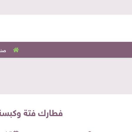
صنا
فطارك فتة وكبسة