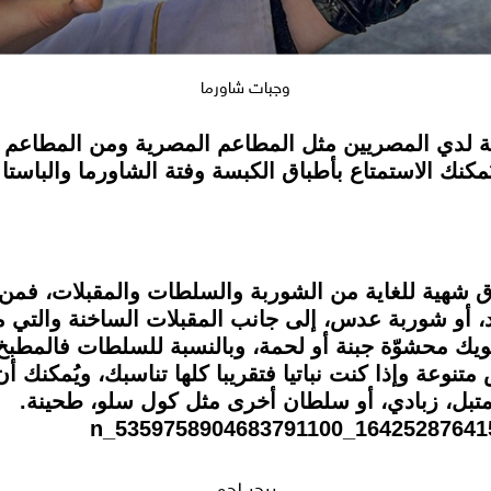
وجبات شاورما
بة لدي المصريين مثل المطاعم المصرية ومن المطاعم ا
ك الاستمتاع بأطباق الكبسة وفتة الشاورما والباستا 
 شهية للغاية من الشوربة والسلطات والمقبلات، فمن
، أو شوربة عدس، إلى جانب المقبلات الساخنة والتي م
 محشوّة جبنة أو لحمة، وبالنسبة للسلطات فالمطبخ 
نوعة وإذا كنت نباتيا فتقريبا كلها تناسبك، ويُمكنك 
بل، زبادي، أو سلطان أخرى مثل كول سلو، طحينة.
برجر لحم