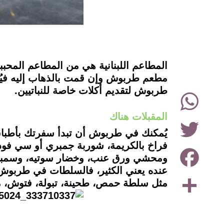
instagram
المطاعم اللبنانية هي من المطاعم المحب
مطعم طربوش وإن قمت بالذهاب إليه فيُمكن
طربوش لتقديم أكلات خاصة للنباتيين.
WhatsApp
المقبلات هناك
Twitter
يُمكنك في طربوش أن تبدأ سفرتك بأطباق
فراخ بالكريمة، شوربة جمبري أو سي فود
Facebook
ومحشي ورق عنب، وخضار سوتيه، وسمبويك
عنده يعني الكثير، فالسلطات في طربوش مت
Share
مثل سلطة حمص، طحينة، تبولة، فتوش، مت