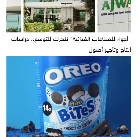
"أجواء للصناعات الغذائية" تتحرك للتوسع.. دراسات
إنتاج وتأجير أصول