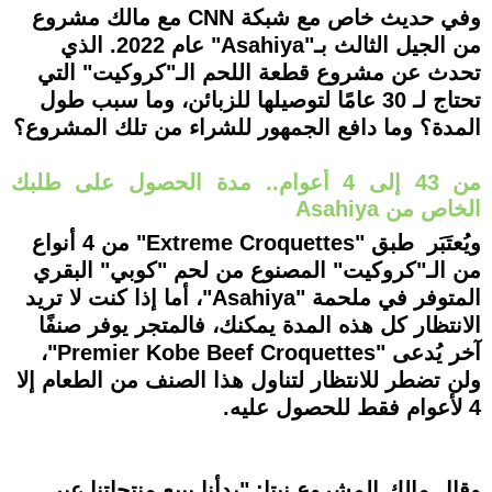
وفي حديث خاص مع شبكة CNN مع مالك مشروع
من الجيل الثالث بـ"Asahiya" عام 2022. الذي
تحدث عن مشروع قطعة اللحم الـ"كروكيت" التي
تحتاج لـ 30 عامًا لتوصيلها للزبائن، وما سبب طول
المدة؟ وما دافع الجمهور للشراء من تلك المشروع؟
من 43 إلى 4 أعوام.. مدة الحصول على طلبك
الخاص من Asahiya
ويُعتَبَر طبق "Extreme Croquettes" من 4 أنواع
من الـ"كروكيت" المصنوع من لحم "كوبي" البقري
المتوفر في ملحمة "Asahiya"، أما إذا كنت لا تريد
الانتظار كل هذه المدة يمكنك، فالمتجر يوفر صنفًا
آخر يُدعى "Premier Kobe Beef Croquettes"،
ولن تضطر للانتظار لتناول هذا الصنف من الطعام إلا
4 لأعوام فقط للحصول عليه.
وقال مالك المشروع نيتا: "بدأنا ببيع منتجاتنا عبر