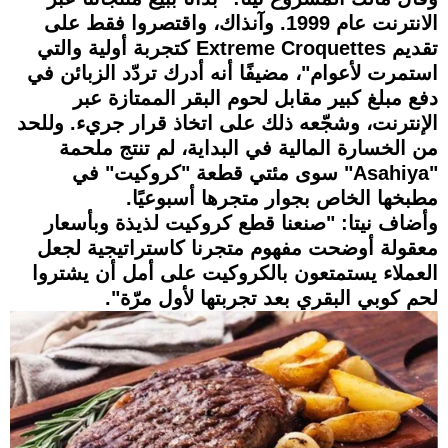
الانترنت عام 1999. وآنذاك، واقتصروا فقط على
تقديم Extreme Croquettes كتجربة أولية والتي
استمرت لأعوام"، مضيفًا أنه أدرك تردّد الزبائن في
دفع مبلغ كبير مقابل لحوم البقر الممتازة عبر
الإنترنت، وشجّعه ذلك على اتخاذ قرار جريء. وللحد
من الخسارة المالية في البداية، لم تنتج ملحمة
"Asahiya" سوى مئتي قطعة "كروكيت" في
مطبخها الخاص بجوار متجرها أسبوعيًا.
وأضاف نيتا: "صنعنا قطع كروكيت لذيذة وبأسعار
معقولة أوضحت مفهوم متجرنا كاستراتيجية لجعل
العملاء يستمتعون بالكروكيت على أمل أن يشتروا
لحم كوبي البقري بعد تجربتها لأول مرّة".