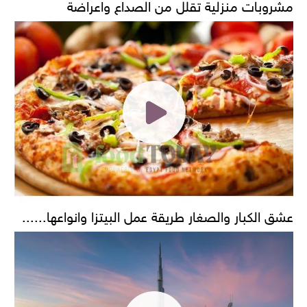
مشروبات منزلية تقلل من الصداع واعراضة
عشق الكبار والصغار طريقة عمل البيتزا وانواعها......