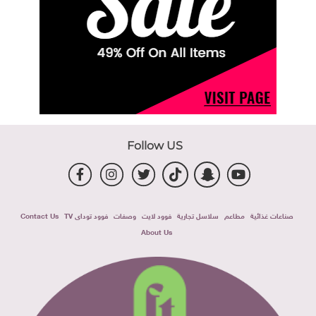
Follow US
صناعات غذائية
مطاعم
سلاسل تجارية
فوود لايت
وصفات
فوود توداى TV
Contact Us
About Us