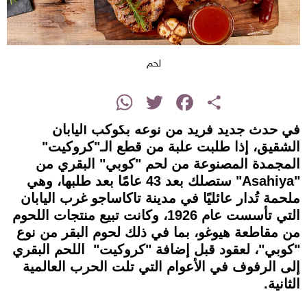
لحم
instagram
WhatsApp
Twitter
Facebook
Share
في حدث جديد فريد من نوعه بكوكب اليابان
الشقيق، إذا طلبت علبة من قطع الـ"كروكيت"
المجمدة المصنوعة من لحم "كوبي" البقري من
"Asahiya" ستصلك بعد 43 عامًا بعد طلبها، وهي
ملحمة تُدار عائليًا في مدينة تاكاساجو غرب اليابان
التي تأسست عام 1926، وكانت تبيع منتجات اللحوم
من مقاطعة هيوغو، بما في ذلك لحوم البقر من نوع
"كوبي"، لعقود قبل إضافة "كروكيت" اللحم البقري
إلى الرفوف في الأعوام التي تلت الحرب العالمية
الثانية.