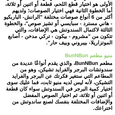
الأولى هو اختيار قطع اللحم، قطعة أو اثنين أو ثلاثة،
أما الخطوة الثانية فهي اختيار الصوصات؛ ولديهم
أكثر من 6 أنواع صوصات مختلفة "الرانش- الباربكيو
- هاني مسترد - سبايسي أو تشيز صوص"، والخطوة
الثالثة لاكتمال السندوتش هي الإضافات، والتي
تتكون من "مشروم - بيكون - تركي مدخن - أصابع
الموتزاريلا- بيبروني وبيف حار".
منيو مطعم BunNBun
مطعم BunNBun، والذي يقدم أنواعًا عديدة من
سندوتشات البرجر والفرايد تشيكن، وهو من
المطاعم التي ستغير فكرتك عن البرجر والفرايد
التشيكن، لأنه ليس لديه منيو ثابت، فما عليك سوى
اختيار كمية البرجر في السندوتش سواء كان قطعة
أو اثنين أو ثلاثة، ثم اختيار الصوص المفضل
والإضافات المختلفة بنفسك لصنع ساندوتش من
اختراعك.