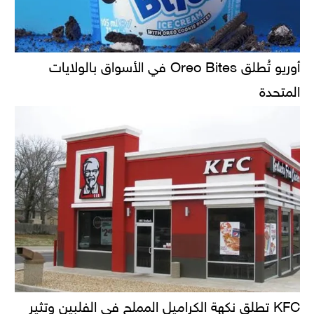
أوريو تُطلق Oreo Bites في الأسواق بالولايات
المتحدة
KFC تطلق نكهة الكراميل المملح في الفلبين وتثير