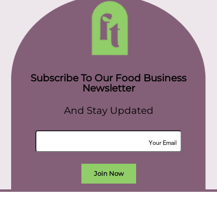
Subscribe To Our Food Business
Newsletter
And Stay Updated
Join Now
All rights reserved. food today eg © 2022