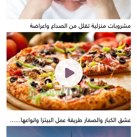
مشروبات منزلية تقلل من الصداع واعراضة
عشق الكبار والصغار طريقة عمل البيتزا وانواعها......