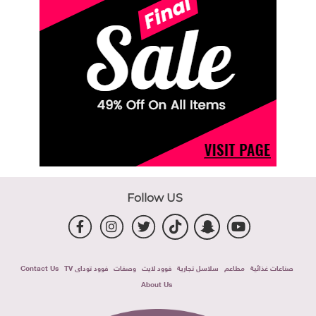
Follow US
صناعات غذائية
مطاعم
سلاسل تجارية
فوود لايت
وصفات
فوود توداى TV
Contact Us
About Us