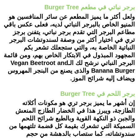
برجر نباتي في مطعم Burger Tree
ولعل أكثر ما يميز المطعم عن سائر المنافسين هو
المنيو الخاص بالبرجر النباتي لديه، فعلى عكس باقي
مطاعم البرجر التي تقدم برجر نباتي، يتفنن برجز
تري في اختيار أكثر من وصفة لسندوتشات البرجر
النباتية الخاصة به، والتي ستجعلك تشعر بكم
المجهود المبذول في الابتكار الخاص بهم، ومن قائمة
البرجر النباتي نرشح لك الـVegan Beetroot and
Banana Burger والذى يصنع من البنجر المهروس
ويضاف إليه شرائح الموز.
برجر اللحم في Burger Tree
إن أشهر ما يميز برجر تري هو مكونات أكلاته
الطازجة، ويبرز هذا في الخضار الطازج المنعش
والجبن ذو النكهة القوية وبالطبع شرائح اللحم
السميكة التي تشعرك بقيمة كل قضمة تلتهمها من
سندوتشاته، كما ستصاب بالدهشة من حجم