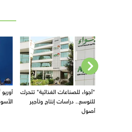
"أجواء للصناعات الغذائية" تتحرك
للتوسع.. دراسات إنتاج وتأجير
الأسواق بالولايات المت
أصول