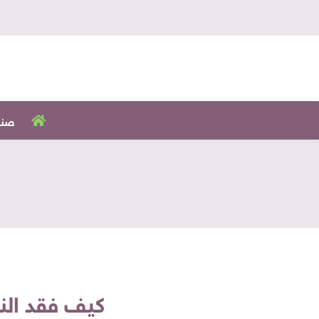
صنا
كيف فقد النجم "خواكي