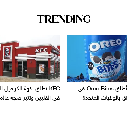
TRENDING
أوريو تُطلق Oreo Bites في
KFC تطلق نكهة الكراميل المملح
دعوات ل
حدة
في الفلبين وتثير ضجة عالمية
سحب بع
الأسواق
دانون