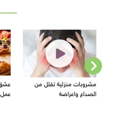
ام
مشروبات منزلية تقلل من
عشق الكبار و
الصداع واعراضة
عمل البيتزا وا