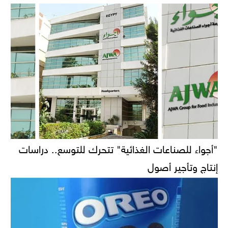
"أجواء للصناعات الغذائية" تتحرك للتوسع.. دراسات
إنتاج وتأجير أصول