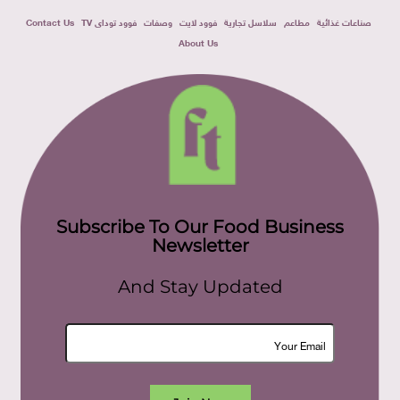
صناعات غذائية
مطاعم
سلاسل تجارية
فوود لايت
وصفات
فوود توداى TV
Contact Us
About Us
Subscribe To Our Food Business
Newsletter
And Stay Updated