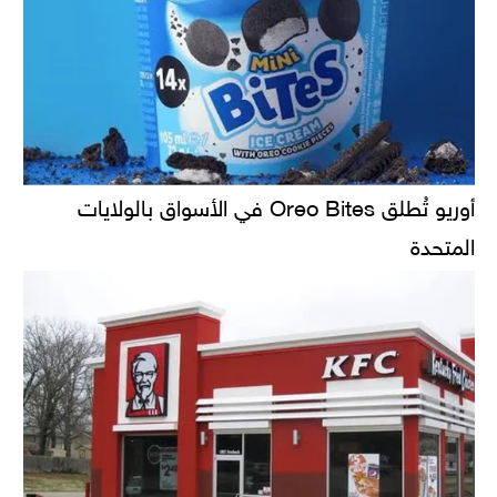
أوريو تُطلق Oreo Bites في الأسواق بالولايات
المتحدة