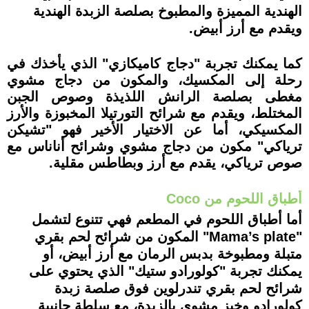
الهندية المميزة والمطبوخ بصلصة الزبدة الهندية
ويقدم مع أرز أبيض.
كما يمكنك تجربة "دجاج كاميكازي" الذي يأخذك في
رحلة إلى المكسيك، والمكون من دجاج مشوي
مغطى بصلصة الرانش اللذيذة وصوص الجبن
المختلط، ويقدم مع شرائح التورتيلا المخبوزة والأرز
المكسيكي، أما عن الاختيار الأخير فهو "تشيكن
ترياكي" مكون من دجاج مشوي وشرائح أناناس مع
صوص ترياكي، يقدم مع أرز وبطاطس مقلية.
أطباق اللحوم من Coco
أما أطباق اللحوم في المطعم فهي تتنوع لتشمل
"Mama’s plate" المكون من شرائح لحم بقري
متبلة ومطبوخة بدبس الرمان مع أرز أبيض، أو
يمكنك تجربة "كولورادو ستيك" الذي يحتوي على
شرائح لحم بقري تندرلوين فوق صلصة زبدة
كولورادو وخبز مشوي بالزبدة، مع سلطة جانبية