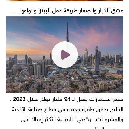
عشق الكبار والصغار طريقة عمل البيتزا وانواعها......
حجم استثمارات يصل لـ 94 مليار دولار خلال 2023..
الخليج يحقق طفرة جديدة في قطاع صناعة الأغذية
والمشروبات.. و"دبي" المدينة الأكثر إقبالاً على
مستوى العالم