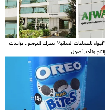
"أجواء للصناعات الغذائية" تتحرك للتوسع.. دراسات
إنتاج وتأجير أصول