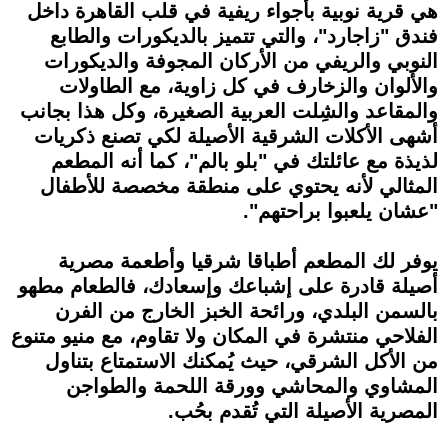
هي قرية نوبية بأجواء ريفية في قلب القاهرة داخل
فندق "زاجارد"، والتي تتميز بالديكورات والطابع
النوبي والريفي من الأركان المجوفة والديكورات
والألوان والزخارف في كل زاوية، مع الطاولات
والمقاعد والشِلت العربية الصغيرة، وكل هذا بجانب
أشهى الأكلات الشرقية الأصيلة لكي تصنع ذكريات
لذيذة مع عائلتك في "بلو بالم"، كما أنه المطعم
المثالي لأنه يحتوي على منطقة مخصصة للأطفال
"عشان يلعبوا براحتهم".
يوفر لك المطعم أطباقا شرقيا وأطعمة مصرية
أصيلة قادرة على إشباعك وإسعادك، فالطعام مطهو
بالسمن البلدي، ورائحة الخبز الخارج من الفرن
الفلاحي منتشرة في المكان ولا تقاوم، مع منيو متنوع
من الأكل الشرقي، حيث يُمكنك الاستمتاع بتناول
المشاوي والمحاشي وورقة اللحمة والطواجن
المصرية الأصيلة التي تُقدم بحُب.