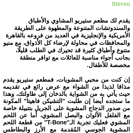
Stereo
يقدم لك مطعم ستيريو المشاوي والأطباق
والسندوتشات المتنوعة والمطهوة على الطريقة
الأمريكية والإنجليزية في العديد من فروعه بالقاهرة
والمحافظات في محاولة لإرضاء كل الأذواق، مع منيو
متنوع وأطباق كثيرة قد تحيرك في الطلب قليلًا،
بجانب أجواء مناسبة للعائلات مع توافر منطقة
مخصصة للأطفال.
إن كنت من محبي المشويات، فمطعم ستيريو يقدم
مذاقا لذيذا من الشواء مع عرض رائع في تقديمه
حيث يأتي به من الشواية بالدخان إلى طاولتك، وهذا
ما ستجده أيضا إن طلبت "التشيكن فاهيتا" المكونة
من صدور الدجاج المشوية على الجريل بتتبيلة خاصة
مع الفلفل الألوان والبصل المشوي، أما عن اللحم
المشوي فعليك تجربة الـ"T-Bone" من قطعة اللحم
المشوية الجوسي المُقدمة مع الأرز والبطاطس