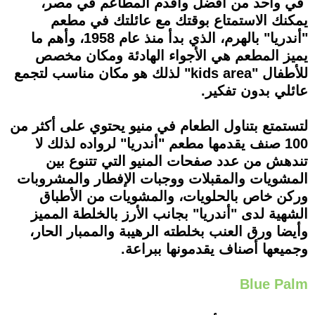
في واحد من أفضل وأقدم المطاعم في مصر،
يمكنك الاستمتاع بوقتك مع عائلتك في مطعم
"أندريا" بالهرم، الذي بدأ منذ عام 1958، وأهم ما
يميز المطعم هي الأجواء الهادئة ومكان مخصص
للأطفال "kids area" لذلك هو مكان مناسب لتجمع
عائلي بدون تفكير.
لتستمتع بتناول الطعام في منيو يحتوي على أكثر من
100 صنف يقدمها مطعم "أندريا" لرواده لذلك لا
تندهش من عدد صفحات المنيو التي تتنوع بين
المشويات والمقبلات ووجبات الإفطار والمشروبات
وركن خاص بالحلويات، والمشويات من الأطباق
الشهية لدى "أندريا" بجانب الأرز بالخلطة المميز
وأيضا ورق العنب بخلطته الرهيبة والممبار الحار،
وجميعها أصناف يقدمونها ببراعة.
Blue Palm