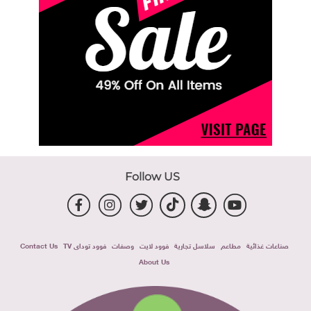
Follow US
صناعات غذائية
مطاعم
سلاسل تجارية
فوود لايت
وصفات
فوود توداى TV
Contact Us
About Us