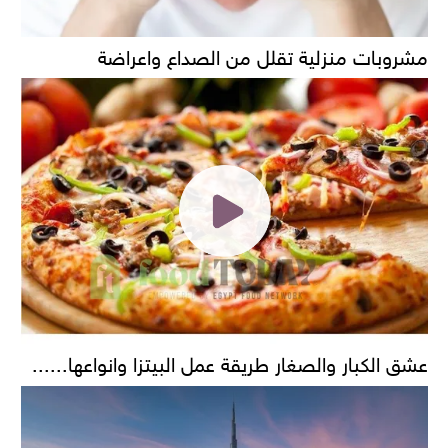
مشروبات منزلية تقلل من الصداع واعراضة
عشق الكبار والصغار طريقة عمل البيتزا وانواعها......