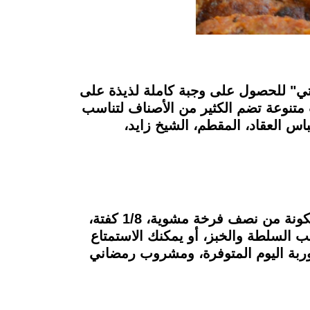
ي" للحصول على وجبة كاملة لذيذة على
 متنوعة تضم الكثير من الأصناف لتناسب
س العقاد، المقطم، الشيخ زايد،
تتنوع الأطباق في مطعم الحاتي لتشمل وجبات مشوية على الفحم مثل وجبة الفراخ والكفتة" المكونة من نصف فرخة مشوية، 1/8 كفتة،
السلطة والخبز، أو يمكنك الاستمتاع
بة اليوم المتوفرة، ومشروب رمضاني