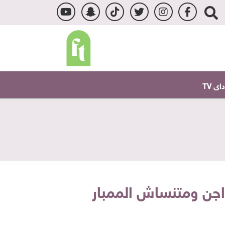
ى TV
ن ومتنساش الممبار