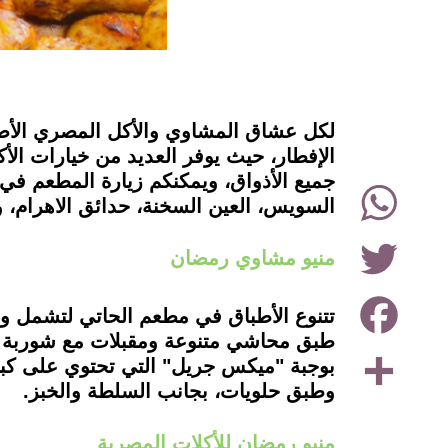
instagram
لكل عشاق المشاوي والأكل المصري الأص
الإفطار، حيث يوفر العديد من خيارات ال
جميع الأذواق، ويمكنكم زيارة المطعم في
WhatsApp
السويس، العين السخنة، حدائق الاهرام، و
Twitter
منيو مشاوي رمضان
Facebook
طبق محاشي متنوعة ومقبلات مع شوربة ال
Share
بوجبة "ميكس جريل" التي تحتوي على كب
وطبق حلويات، بجانب السلطة والخبز.
منيو رمضان للأكلات المصرية