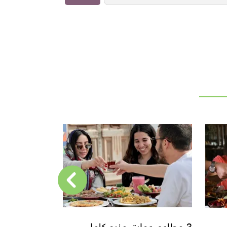
فطارك وسحورك مع صحابك