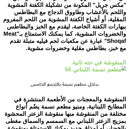
"مكس جريل" المكونة من تشكيلة الكفتة المشوية
واللحم بالأعشاب وطاووق الدجاج مع البطاطس
المقلية، أو أشياخ الكفتة المشوية من اللحم المفروم
ببهارات الكفتة الخاصة، ليقدم مع الخبز والبطاطس
والخضروات المشوية، كما يمكنك الاستمتاع بـ"Meat
Shoqaf" عبارة عن مكعبات لحم فيليه متبلة تقدم
مع خبز، بطاطس مقلية وخضروات مشوية.
المنقوشة في حته تانية
بداخل مطعم نسمة بالتجمع الخامس
المنقوشة والمعجنات من الأطعمة المنتشرة في
المطابخ اللبنانية، ومنيو مطعم نسمة يضُم أنواع
مختلفة من المنقوشة منها منقوشة الزعتر المحشوة
بمزيج الزعتر اللبناني مع السمسم والسماق مغطى
بالخضار، أو لمذاق جديد يمكنك الاستمتاع بمنقوشة