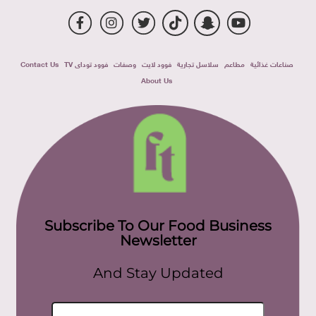
صناعات غذائية
مطاعم
سلاسل تجارية
فوود لايت
وصفات
فوود توداى TV
Contact Us
About Us
Subscribe To Our Food Business
Newsletter
And Stay Updated