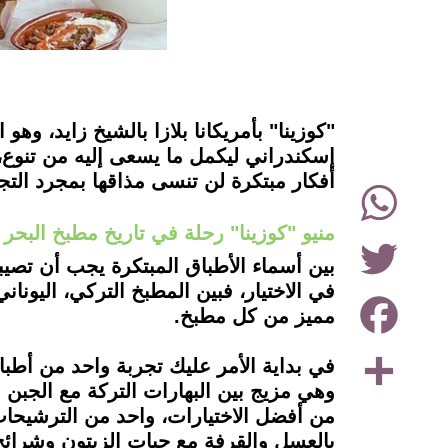
instagram
"كوزينا" بأمريكانا بلازا بالشيخ زايد، وهو 
إسكندراني ليكمل ما يسعى إليه من تنوع، 
أفكار مبتكرة لن تنسى مذاقها بمجرد التجر
WhatsApp
منيو "كوزينا" رحلة في تاريخ مطبخ البحر
Twitter
بين أسماء الأطباق المبتكرة يجب أن تصيبك
في الاختيار، فبين المطبخ التركي، اليون
Facebook
مميز من كل مطبخ.
Share
في بداية الأمر عليك تجربة واحد من أطبا
وهي مزيج بين البهارات التركة مع الجبن
من أفضل الاختيارات، واحد من الترشيحات 
بالعسل والقرفة مع حبات الزيتون وشرائ