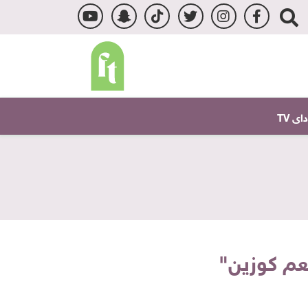
ى TV
طعم كوزين"