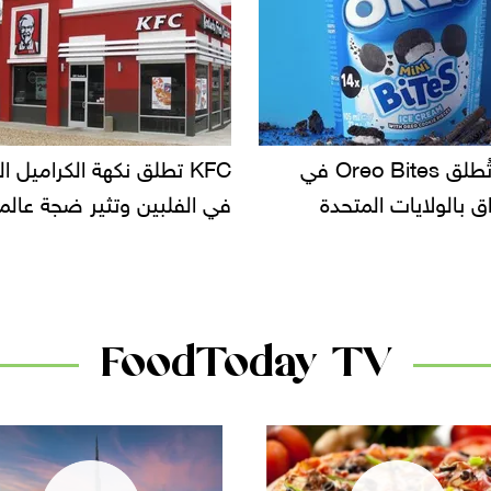
KF تطلق نكهة الكراميل المملح
دعوات للتحقيق في أسباب ت
لبين وتثير ضجة عالمية
سحب بعض ألبان الأطفال 
الأسواق.. وتساؤلات حول ت
دانون
FoodToday TV