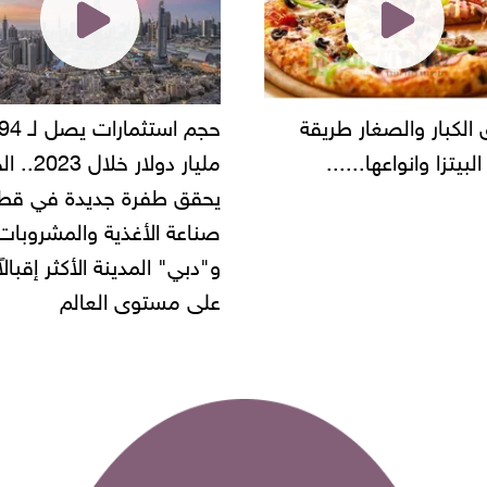
حجم استثمارات يصل لـ 94
"أمن القاهرة" يضبط مالك
مليار دولار خلال 2023.. الخليج
شركة مطاعم استولى على
 طفرة جديدة في قطاع
أموال المواطنين بزعم توظ
 الأغذية والمشروبات..
" المدينة الأكثر إقبالاً
مستوى العالم