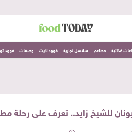
عات غذائية
مطاعم
سلاسل تجارية
فوود لايت
وصفات
فوود تودا
يونان للشيخ زايد.. تعرف على رحلة م