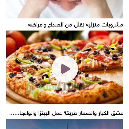
مشروبات منزلية تقلل من الصداع واعراضة
عشق الكبار والصغار طريقة عمل البيتزا وانواعها......