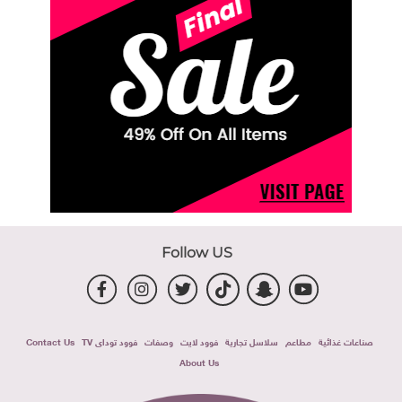
Follow US
صناعات غذائية
مطاعم
سلاسل تجارية
فوود لايت
وصفات
فوود توداى TV
Contact Us
About Us