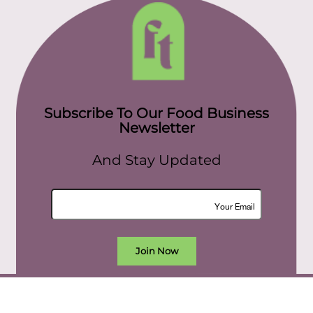
Subscribe To Our Food Business
Newsletter
And Stay Updated
Join Now
All rights reserved. food today eg © 2022