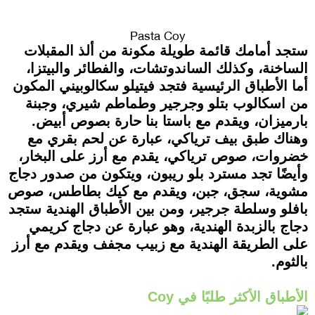
Pasta Coy
ستجد أمامك قائمة طويلة مكونة من ألذ المقبلات
الساخنة، وكذلك الساندوتشات، والفطائر والبيتزا،
أما الأطباق الرئيسية فتجد فيتيلو سكالوبيني المكون
من اسكالوب بتلو وجرجير وطماطم شيري، وجبنة
بارميزان، ويقدم مع باستا بنا حارة بصوص أبيض.
وهناك طبق بيف ترياكي، عبارة عن لحم بقري مع
خضروات، صوص ترياكي، يقدم مع أرز على البخار،
وأيضًا تجد مسترد بلو ريبون، ويتكون من صدور دجاج
مشوية، سجق، جبن، ويقدم مع كيك بطاطس، صوص
بافلو وسلطة جرجير، ومن بين الأطباق الهندية ستجد
دجاج بالزبدة الهندية، وهو عبارة عن دجاج كريمي
على الطريقة الهندية مع زبيب مجفف ويقدم مع أرز
بالثوم.
الأطباق الأكثر طلبًا في Coy