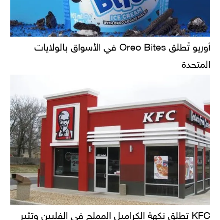
أوريو تُطلق Oreo Bites في الأسواق بالولايات
المتحدة
KFC تطلق نكهة الكراميل المملح في الفلبين وتثير