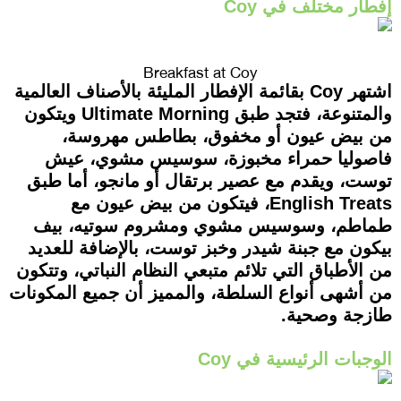
إفطار مختلف في Coy
Breakfast at Coy
اشتهر Coy بقائمة الإفطار المليئة بالأصناف العالمية
والمتنوعة، فتجد طبق Ultimate Morning ويتكون
من بيض عيون أو مخفوق، بطاطس مهروسة،
فاصوليا حمراء مخبوزة، سوسيس مشوي، عيش
توست، ويقدم مع عصير برتقال أو مانجو، أما طبق
English Treats، فيتكون من بيض عيون مع
طماطم، وسوسيس مشوي ومشروم سوتيه، بيف
بيكون مع جبنة شيدر وخبز توست، بالإضافة للعديد
من الأطباق التي تلائم متبعي النظام النباتي، وتتكون
من أشهى أنواع السلطة، والمميز أن جميع المكونات
طازجة وصحية.
الوجبات الرئيسية في Coy