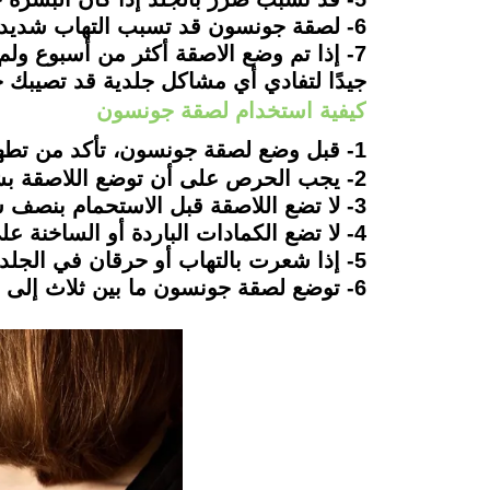
6- لصقة جونسون قد تسبب التهاب شديد وحروق إذا تم وضعها في أماكن حساسة بالجسم.
7- إذا تم وضع الاصقة أكثر من أسبوع ول
جيدًا لتفادي أي مشاكل جلدية قد تصيبك جر
كيفية استخدام لصقة جونسون
1- قبل وضع لصقة جونسون، تأكد من تطهير المنطقة المصابة وتجفيفها جيدًا، مع الحرص إلا تكون هذه المنطقة بها جرح أو خدوش.
2- يجب الحرص على أن توضع اللاصقة بشكل مستقيم لا يوجد به أي نجعد، ويمكن وضع أكثر من لصقة في وقت واحد.
3- لا تضع اللاصقة قبل الاستحمام بنصف ساعة على الأقل أو بعده بنصف ساعة.
4- لا تضع الكمادات الباردة أو الساخنة على مكان اللصقة فور نزعها مباشرة، أو قبل وضعها مباشرة.
5- إذا شعرت بالتهاب أو حرقان في الجلد بعد وضع اللصقة يجب نزعها على الفور وغسل المنطقة بسرعة.
6- توضع لصقة جونسون ما بين ثلاث إلى أربعة أيام، ويمكن أن تطول المدة إلى أسبوع إذا كان الألم شديد.