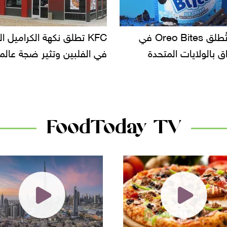
KF تطلق نكهة الكراميل المملح
دعوات للتحقيق في أسباب ت
لبين وتثير ضجة عالمية
سحب بعض ألبان الأطفال 
الأسواق.. وتساؤلات حول ت
دانون
FoodToday TV