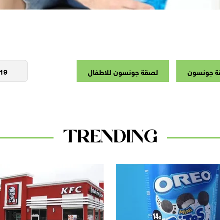
قة جونسون
لصقة جونسون للاطفال
TRENDING