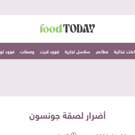
عات غذائية
مطاعم
سلاسل تجارية
فوود لايت
وصفات
فوود تودا
أضرار لصقة جونسون