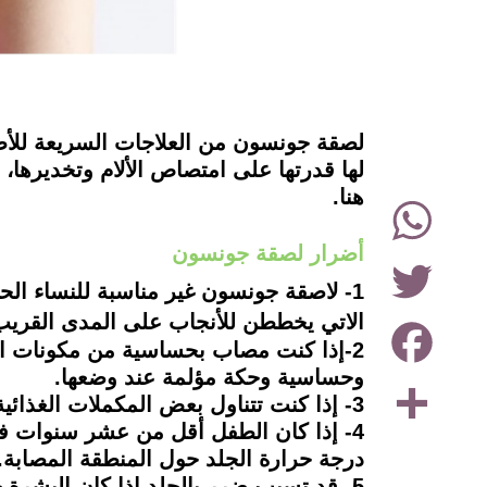
instagram
لصقة جونسون من العلاجات السريعة للأطف
لها قدرتها على امتصاص الألام وتخديرها
هنا.
WhatsApp
أضرار لصقة جونسون
Twitter
1- لاصقة جونسون غير مناسبة للنساء الح
Facebook
الاتي يخططن للأنجاب على المدى القريب،
2-إذا كنت مصاب بحساسية من مكونات الف
وحساسية وحكة مؤلمة عند وضعها.
Share
3- إذا كنت تتناول بعض المكملات الغذائية أو الفيتامينات، فأن لاصقة جونسون ستسبب لك بعض الأضرار الصحية ومشاكل معوية وغثيان.
4- إذا كان الطفل أقل من عشر سنوات ف
درجة حرارة الجلد حول المنطقة المصابة.
5- قد تسبب ضرر بالجلد إذا كان البشرة حساسة، أو إذا تم وضعها على اصابات وجروح أو شقوق.