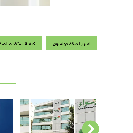
اضرار لصقة جونسون
كيفية استخدام لص