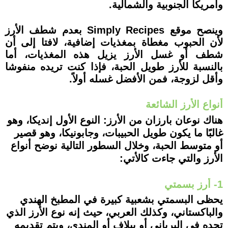
وأمريكا الجنوبية والشمالية.
وينصح موقع Simply Recipes بعدم شطف الأرز
لأن الحبوب مغطاة بمغذيات إضافية، لافتا إلى أن
شطف أو غسل الأرز يزيل هذه المغذيات، أما
بالنسبة للأرز طويل الحبة، فإذا كنت تريده منفوشا
وأقل لزوجة، فمن الأفضل غسله أولاً.
أنواع الأرز الشائعة
هناك نوعان بارزان من الأرز: النوع الأول إنديكا، وهو
غالبًا ما يكون طويل الحبيبات، وجابونيكا، وهو قصير
أو متوسط الحبة، وخلال السطور التالية نوضح أنواع
الأرز والتي جاءت كالأتي:
1- أرز بسمتي
يحظى البسمتي بشعبية كبيرة في المطبخ الهندي
والباكستاني، وكذلك العربي، حيث إنه نوع الأرز الذي
تجده في البرياني أو بيلاف أو المندي، ويتم تقديمه