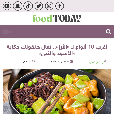
أغرب 10 أنواع لـ «الأرز».. تعال هنقولك حكاية
«الأسود والبُني»
إيناس كمال
السبت , 30-04-2022
2:00 م