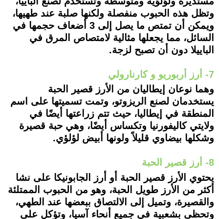
مستديرة ولؤلؤية ومتوسطة وتستخدم لصنع الباييا،
وتظل هذه الحبوب منفصلة ولكنها صلبة عند طهيها،
ويمكن أن تمتص ما يصل إلى 3 أضعاف حجمها في
السائل، مما يجعلها مثالية لامتصاص المرق في
الباييلا دون أن تصبح لزجة.
7- أرز أربوريو و كارنارولي
وهما نوعان إيطاليان من الأرز قصير الحبة
يستخدمان لصنع الريزوتو، وتمت تسميتها على اسم
المنطقة في إيطاليا، حيث تتم زراعتها أيضًا في
ولايتي كاليفورنيا وتكساس أيضًا، وهي حبة قصيرة
وشكلها بيضاوي قليلاً ولونها أبيض لؤلؤي.
8- أرز قصير الحبة
يحتوي الأرز قصير الحبة أو أرز الجابونيكا على نشا
أكثر من الأرز طويل الحبة، وهو من الحبوب الممتلئة
والقصيرة، وتميل إلى الالتصاق ببعضها عند الطهي،
وتحظى بشعبية في جميع أنحاء آسيا، وتؤكل على