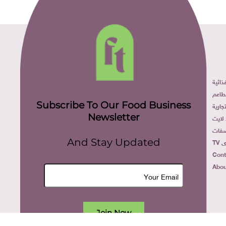
ائية
طاعم
Subscribe To Our Food Business
ارية
Newsletter
لايت
فات
TV
And Stay Updated
Cont
Abou
Join Now