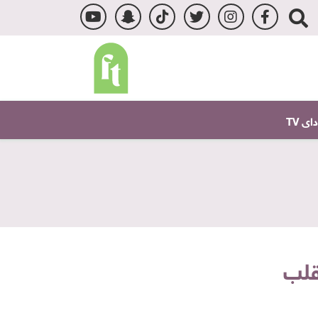
ى TV
قلب