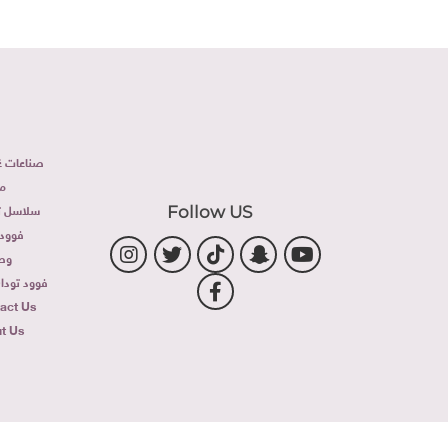
صناعات غذ
م
سلاسل تج
Follow US
فوود 
وص
فوود توداى 
act Us
t Us