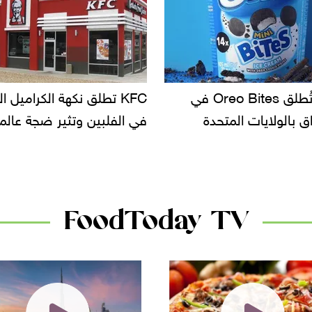
KF تطلق نكهة الكراميل المملح
دعوات للتحقيق في أسباب ت
لبين وتثير ضجة عالمية
سحب بعض ألبان الأطفال 
الأسواق.. وتساؤلات حول ت
دانون
FoodToday TV