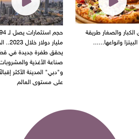
حجم استثمارات يصل لـ 94
"أمن القاهرة" يضبط مالك
مليار دولار خلال 2023.. الخليج
شركة مطاعم استولى على
 طفرة جديدة في قطاع
أموال المواطنين بزعم توظ
 الأغذية والمشروبات..
" المدينة الأكثر إقبالاً
مستوى العالم