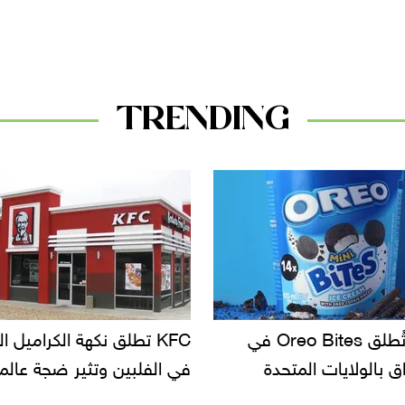
TRENDING
KF تطلق نكهة الكراميل المملح
دعوات للتحقيق في أسباب ت
لبين وتثير ضجة عالمية
سحب بعض ألبان الأطفال 
الأسواق.. وتساؤلات حول ت