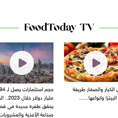
دانون
FoodToday TV
حجم استثمارات يصل لـ 94
"أمن القاهرة" يضبط مالك
مليار دولار خلال 2023.. الخليج
شركة مطاعم استولى على
 طفرة جديدة في قطاع
أموال المواطنين بزعم توظ
 الأغذية والمشروبات..