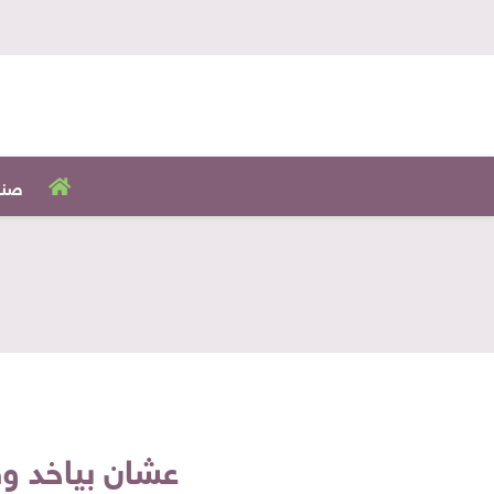
صنا
عشان بياخد وق