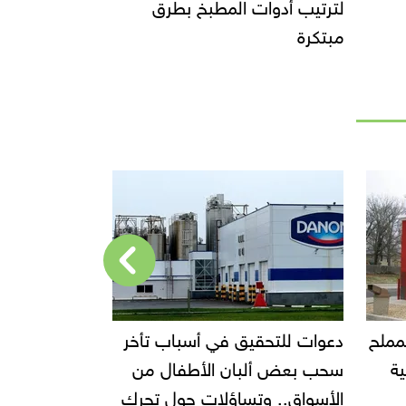
لترتيب أدوات المطبخ بطرق
مبتكرة
أخر
إحالة مالك محل إيتوال للمحاكمة
قفزة في صاد
من
الجنائية العاجلة
ا
حرك
الربع الثالث من 5