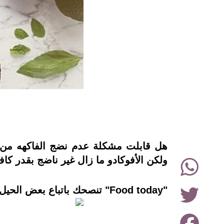
instagram
WhatsApp
ولكن الأفوكادو ما زال غير ناضج بقدر كا
Twitter
"Food today" تنصحك باتباع بعض الحيل لتسريع عملية نضج الأفوكادو كما ذكرها موقع "Reader’s Digest".
Facebook