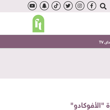
ى TV
 "الأفوكادو"