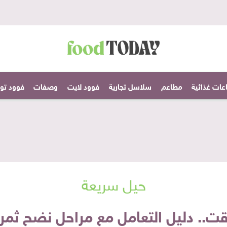
عات غذائية
مطاعم
سلاسل تجارية
فوود لايت
وصفات
فوود تودا
حيل سريعة
ت.. دليل التعامل مع مراحل نضح ثمرة