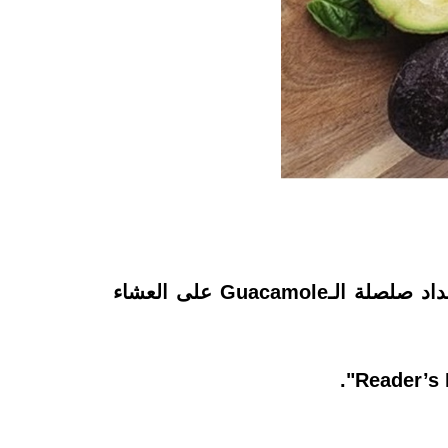
هل قابلت مشكلة عدم نضج الفاكهه من قبل عند الحاجة إليها في إعداد وصفة ما؟ أو تريد إعداد صلصلة الـGuacamole على العشاء