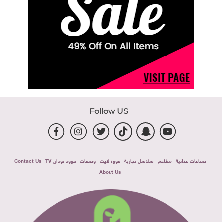
Follow US
صناعات غذائية
مطاعم
سلاسل تجارية
فوود لايت
وصفات
فوود توداى TV
Contact Us
About Us