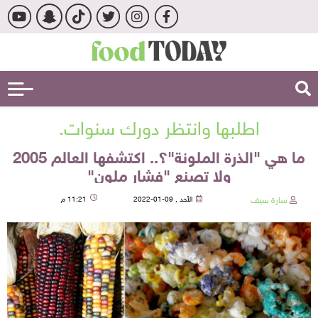
اطلبها وانتظر دورك سنوات.
ما هي "الذرة الملونة"؟.. اكتشفها العالم 2005
ولا تصنع "فشار ملون"
سارة سيف
الأحد , 09-01-2022
11:21 م