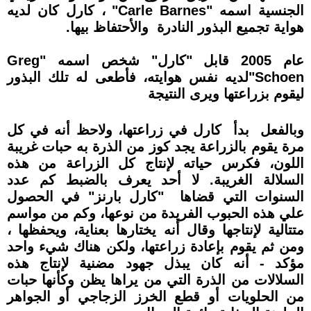
الجنسية اسمه "Carle Barnes" ، كارل كان لديه
هواية تجميع البذور النادرة والأحتفاظ بيها.
عام 2005 قابل "كارل" شخص اسمه "Greg
Schoen"لديه نفس هوايته، فأطعى له تلك البذور
ليقوم بزراعتها ويرى النتيجة
وبالفعل بدأ كارل في زراعتها، ولاحظ أنه في كل
مرة يقوم بالزراعة يجد كوز من الذرة به حبات غريبة
اللون، فكرس حياته لإنتاج كل الزراعة من هذه
السلالة الغريبة. لا أحد يعرف بالضبط كم عدد
السنوات التي قضاها "كارل بارنز" في الحصول
علي هذه الحبوب الفريدة من نوعها، وكم من مواسم
متتالية لإنتاجها وقال أنه يختارها بعناية، ويحفظها ،
ومن ثم يقوم بإعادة زراعتها، ولكن هناك شيء واحد
مؤكد - أنه كان يبذل جهود مضنية لإنتاج هذه
السلالات من الذرة التي من يراها يظن وكأنها حبات
من الحلويات أو قطع الخرز الزجاجي أو الجواهر