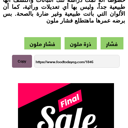
خصوصاً أنه تمت دراسة تلك النباتات واُكتشف أنها
طبيعية جداً، وليس بها أي تعديلات وراثية، كما أن
الألوان التي باتت طبيعية وغير ضارة بالصحة. بس
برضه عمرها ماهتطلع فشار ملون
فشار
ذرة ملون
فشار ملون
Copy