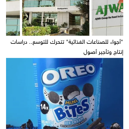
"أجواء للصناعات الغذائية" تتحرك للتوسع.. دراسات
إنتاج وتأجير أصول