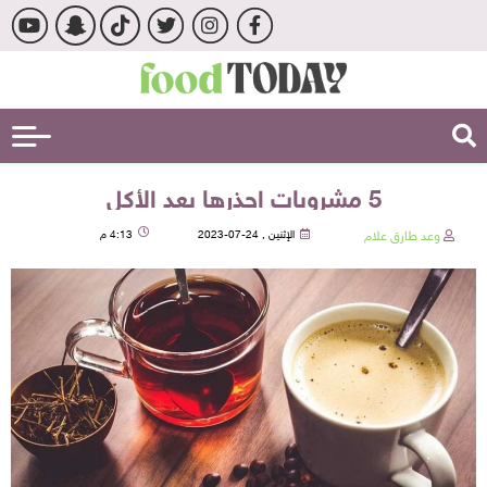
5 مشروبات احذرها بعد الأكل
وعد طارق علام
الإثنين , 24-07-2023
4:13 م