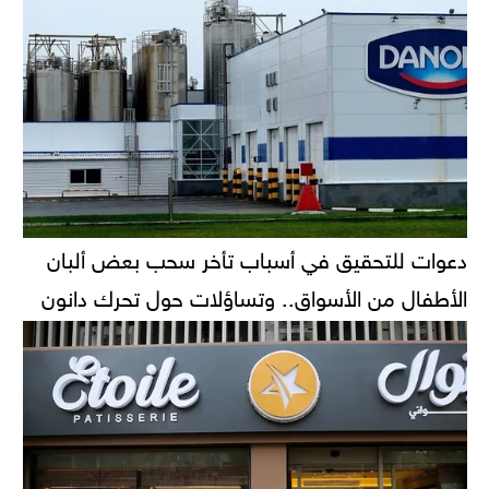
دعوات للتحقيق في أسباب تأخر سحب بعض ألبان
الأطفال من الأسواق.. وتساؤلات حول تحرك دانون