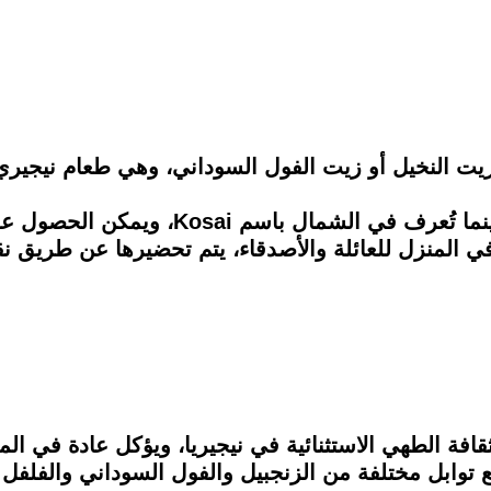
يت النخيل أو زيت الفول السوداني، وهي طعام نيجيري
وتُعرف باسم Akara في جنوب نيجيريا، بينم
في المنزل للعائلة والأصدقاء، يتم تحضيرها عن طريق 
افة الطهي الاستثنائية في نيجيريا، ويؤكل عادة في ال
 توابل مختلفة من الزنجبيل والفول السوداني والفلف