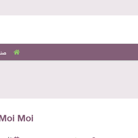
صنا
Moi Moi دي أكلة؟! أشهر 8 أكلات من المطبخ الأفري