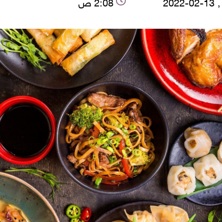
2022
2:08 ص