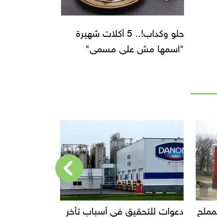
حلو وكداب!.. 5 أكلات شهيرة
"اسمها مش على مسمى"
أخر
إحالة مالك محل إيتوال للمحاكمة
قفزة في صاد