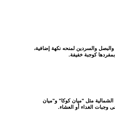
 والبصل والسردين لمنحه نكهة إضافية،
بمفردها كوجبة خفيفة.
لشمالية مثل "ميان كوكا" و"ميان
ى وجبات الغداء أو العشاء.