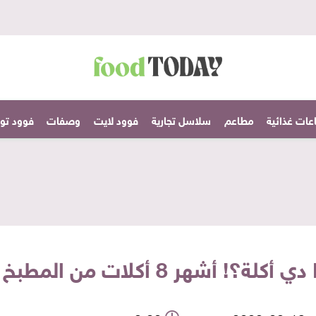
عات غذائية
مطاعم
سلاسل تجارية
فوود لايت
وصفات
فوود تودا
قي