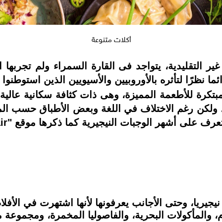
أكلات متنوعة
ير التقليدية، يتواجد فى القارة السمراء ولم تجربها 
ئما نظرًا لتأثره بالأوروبيين والأسيويين الذين استوطنو
لمبتكرة للأطعمة المميزة، وهى ذات كثافة سكانية عالية
ولكن رغم الاختلاف في اللغة وبعض الأطباق حسب المن
لى أشهر الوجبات النيجيرية كما ذكرها موقع "The Millionair".
ريا، وحتى الأجانب يعرفونها لأنها اشتهرت في الأفلام 
م، والمأكولات البحرية، والفاصوليا المخمرة، ومجموع