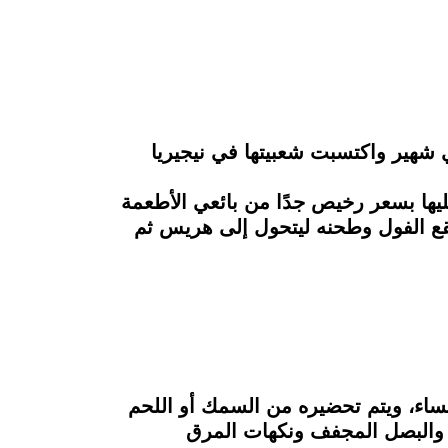
 شهير واكتسبت شعبيتها في نيجيريا
ا تُعرف في الشمال باسم Kosai، ويمكن الحصول عليها بسعر رخيص جدًا من بائعي الأطعمة
نقع الفول وطحنه ليتحول إلى هريس ثم
مساء، ويتم تحضيره من السمك أو اللحم
ل والبصل المجفف ونكهات المرق