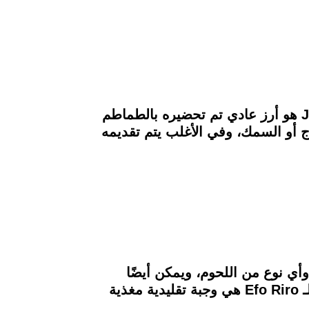
هذه الوجبة الشهية الملونة هي طعام للعديد من دول غرب إفريقيا وليس نيجيريا فقط، فالـ Jollof هو أرز عادي تم تحضيره بالطماطم
ج أو السمك، وفي الأغلب يتم تقديمه
 وأي نوع من اللحوم، ويمكن أيضًا
استخدام أوراق الخضروات الخضراء مثل أوراق السبانخ وأوراق اليقطين في تحضير الشوربة، فالـ Efo Riro هي وجبة تقليدية مغذية