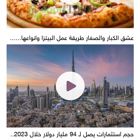
عشق الكبار والصغار طريقة عمل البيتزا وانواعها......
حجم استثمارات يصل لـ 94 مليار دولار خلال 2023..