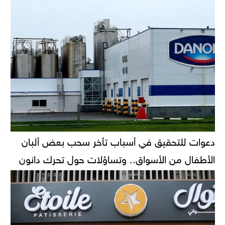
دعوات للتحقيق في أسباب تأخر سحب بعض ألبان
الأطفال من الأسواق.. وتساؤلات حول تحرك دانون