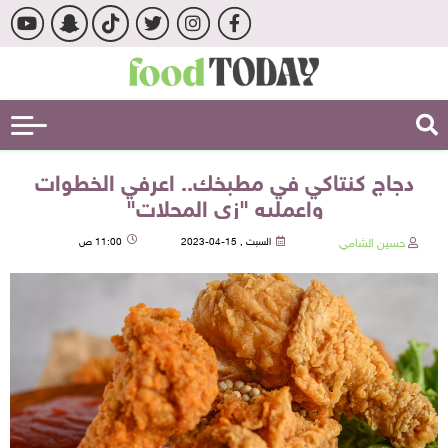
دجاج كنتاكي في مطبخك.. اعرفي الخطوات
واعمليه "زي المحلات"
حسين الشامي
السبت , 15-04-2023
11:00 ص