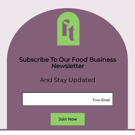
Subscribe To Our Food Business
Newsletter
And Stay Updated
Join Now