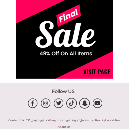
Follow US
صناعات غذائية
مطاعم
سلاسل تجارية
فوود لايت
وصفات
فوود توداى TV
Contact Us
About Us