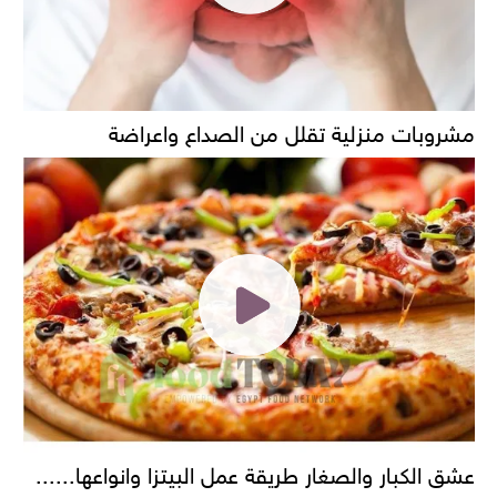
مشروبات منزلية تقلل من الصداع واعراضة
عشق الكبار والصغار طريقة عمل البيتزا وانواعها......