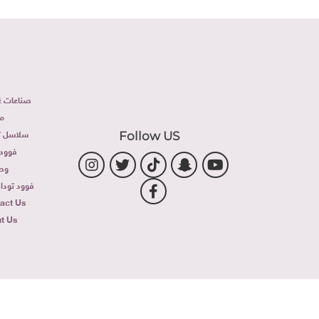
صناعات غذ
م
سلاسل تج
Follow US
فوود 
وص
فوود توداى 
act Us
t Us