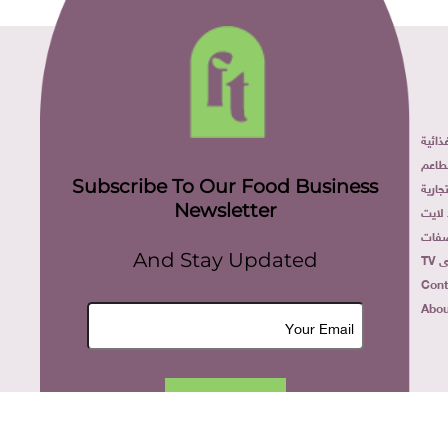
ائية
طاعم
Subscribe To Our Food Business
ارية
Newsletter
لايت
فات
TV
And Stay Updated
Cont
Abou
Join Now