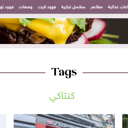
عات غذائية
مطاعم
سلاسل تجارية
فوود لايت
وصفات
فوود تودا
Tags
كنتاكي