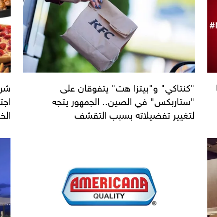
"كنتاكي" و"بيتزا هت" يتفوقان على
شرك
"ستاربكس" في الصين.. الجمهور يتجه
اجت
لتغيير تفضيلاته بسبب التقشف
الخ