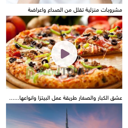
مشروبات منزلية تقلل من الصداع واعراضة
عشق الكبار والصغار طريقة عمل البيتزا وانواعها......