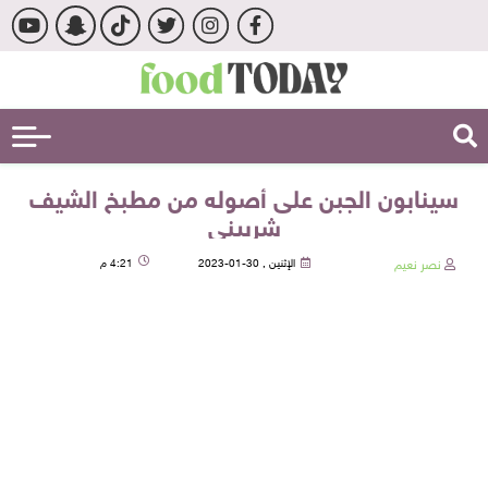
سينابون الجبن على أصوله من مطبخ الشيف
شربيني
نصر نعيم
الإثنين , 30-01-2023
4:21 م