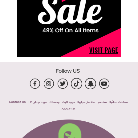
Follow US
صناعات غذائية
مطاعم
سلاسل تجارية
فوود لايت
وصفات
فوود توداى TV
Contact Us
About Us