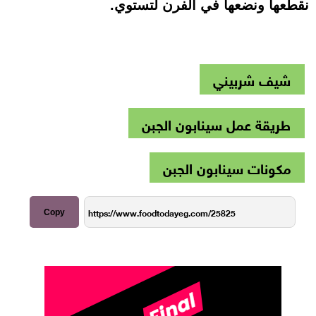
نقطعها ونضعها في الفرن لتستوي.
شيف شربيني
طريقة عمل سينابون الجبن
مكونات سينابون الجبن
Copy