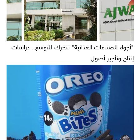
"أجواء للصناعات الغذائية" تتحرك للتوسع.. دراسات
إنتاج وتأجير أصول