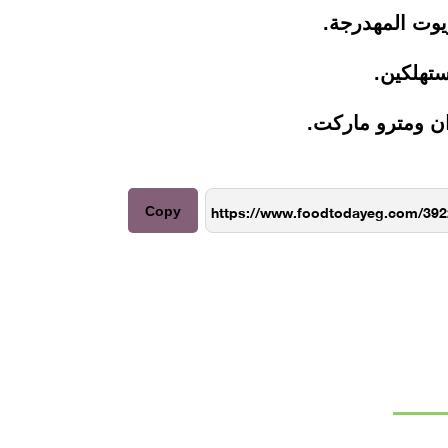
زيوت المهدرجة.
مستهلكين.
وان ومترو ماركت.
Copy