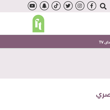
ى TV
مصري