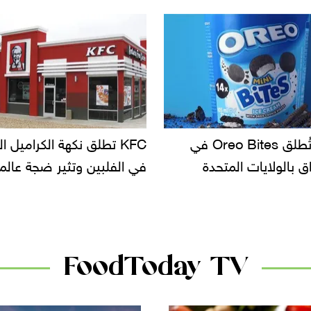
KF تطلق نكهة الكراميل المملح
دعوات للتحقيق في أسباب ت
لبين وتثير ضجة عالمية
سحب بعض ألبان الأطفال 
الأسواق.. وتساؤلات حول ت
دانون
FoodToday TV