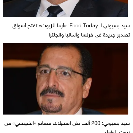
سيد بسيوني لـ Food Today: «أرما للزيوت» تفتح أسواق
تصدير جديدة في فرنسا وألمانيا وانجلترا
سيد بسيوني: 200 ألف طن استهلاك مصانع «الشيبسي» من
زيوت الطعام