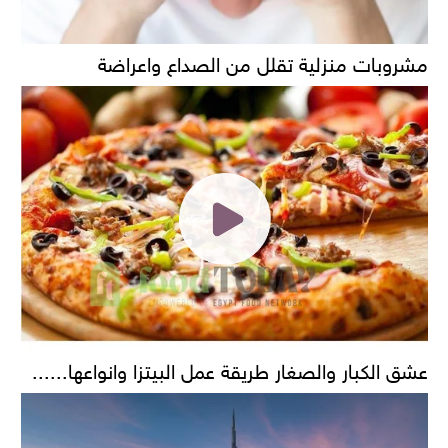
مشروبات منزلية تقلل من الصداع واعراضة
عشق الكبار والصغار طريقة عمل البيتزا وانواعها......