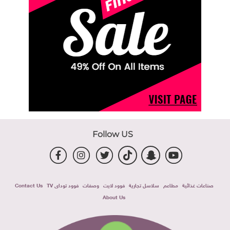
Follow US
صناعات غذائية
مطاعم
سلاسل تجارية
فوود لايت
وصفات
فوود توداى TV
Contact Us
About Us