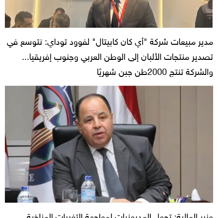
مدير مبيعات شركة "أي كان كابيتال" لفوود توداي: نتوسع في
تصدير منتجات الألبان إلى الوطن العربي وجنوب إفريقيا...
والشركة تنتج 2000طن جبن شهريًا
وزير المالية: تحول المديونيات لمواجهة التغيرات المناخية