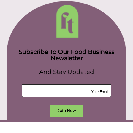
Subscribe To Our Food Business
Newsletter
And Stay Updated
Join Now
All rights reserved. food today eg © 2022