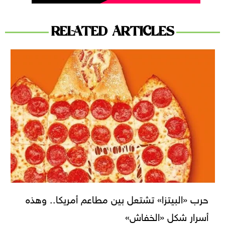
RELATED ARTICLES
حرب «البيتزا» تشتعل بين مطاعم أمريكا.. وهذه
أسرار شكل «الخفاش»