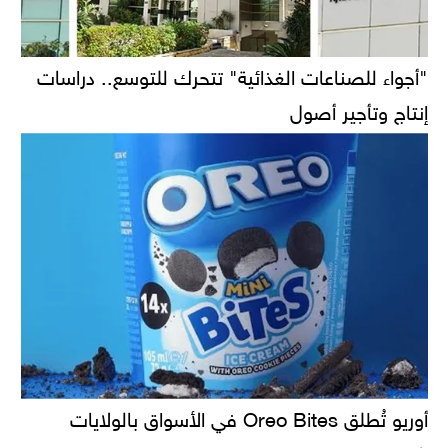
"أجواء للصناعات الغذائية" تتحرك للتوسع.. دراسات
إنتاج وتأجير أصول
أوريو تُطلق Oreo Bites في الأسواق بالولايات