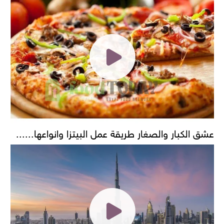
عشق الكبار والصغار طريقة عمل البيتزا وانواعها......