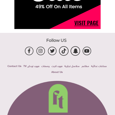
Follow US
صناعات غذائية
مطاعم
سلاسل تجارية
فوود لايت
وصفات
فوود توداى TV
Contact Us
About Us