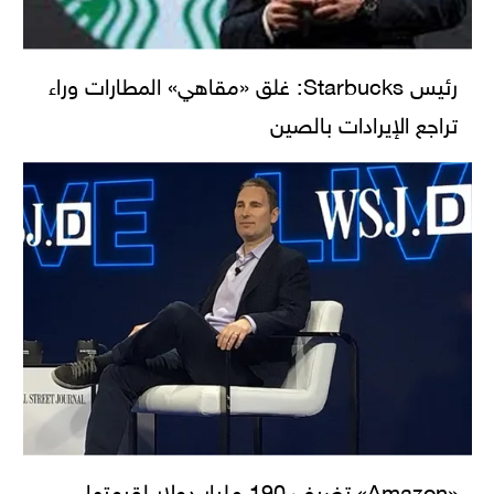
رئيس Starbucks: غلق «مقاهي» المطارات وراء
تراجع الإيرادات بالصين
«Amazon» تضيف 190 مليار دولار لقيمتها