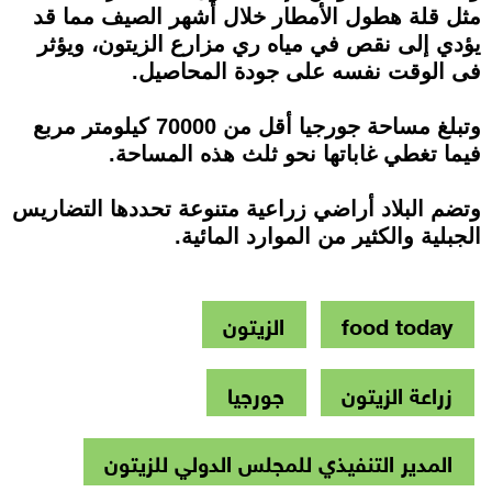
مثل قلة هطول الأمطار خلال أشهر الصيف مما قد
يؤدي إلى نقص في مياه ري مزارع الزيتون، ويؤثر
فى الوقت نفسه على جودة المحاصيل.
وتبلغ مساحة جورجيا أقل من 70000 كيلومتر مربع
فيما تغطي غاباتها نحو ثلث هذه المساحة.
وتضم البلاد أراضي زراعية متنوعة تحددها التضاريس
الجبلية والكثير من الموارد المائية.
food today
الزيتون
زراعة الزيتون
جورجيا
المدير التنفيذي للمجلس الدولي للزيتون