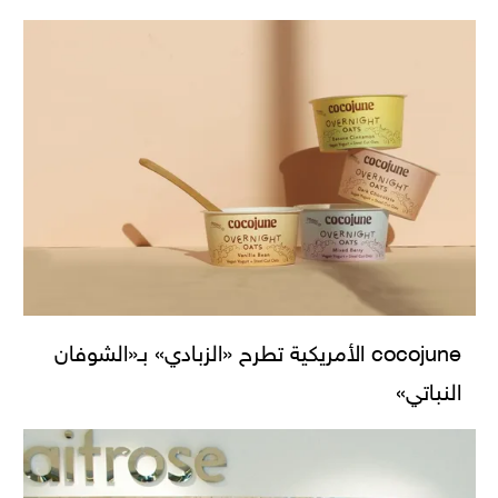
cocojune الأمريكية تطرح «الزبادي» بـ«الشوفان
النباتي»