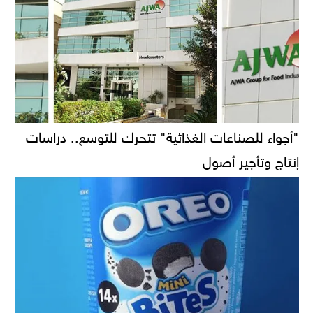
"أجواء للصناعات الغذائية" تتحرك للتوسع.. دراسات
إنتاج وتأجير أصول