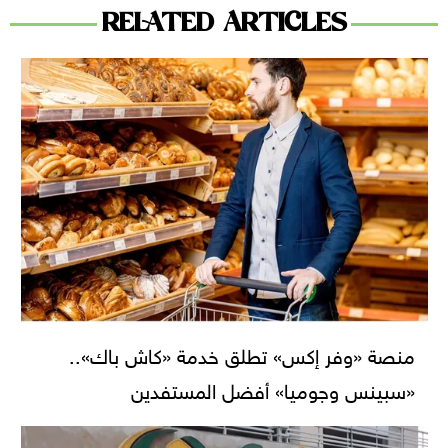
RELATED ARTICLES
منصة «وفر إكس» تطلق خدمة «كاش باك»..
«سبينس وجوميا» أفضل المستفدين