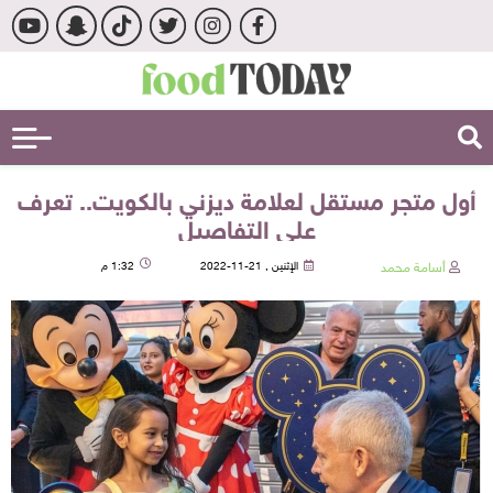
أول متجر مستقل لعلامة ديزني بالكويت.. تعرف
على التفاصيل
أسامة محمد
الإثنين , 21-11-2022
1:32 م