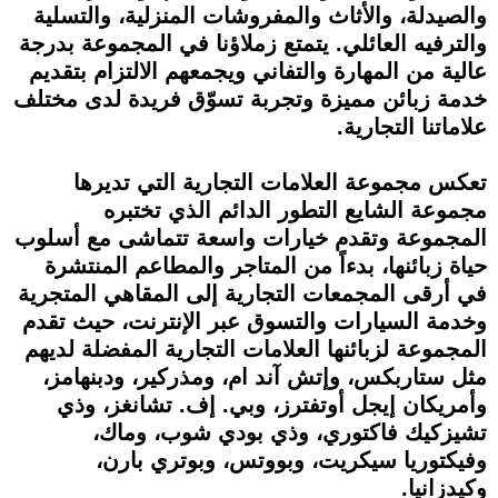
والصيدلة، والأثاث والمفروشات المنزلية، والتسلية
والترفيه العائلي. يتمتع زملاؤنا في المجموعة بدرجة
عالية من المهارة والتفاني ويجمعهم الالتزام بتقديم
خدمة زبائن مميزة وتجربة تسوّق فريدة لدى مختلف
علاماتنا التجارية.
تعكس مجموعة العلامات التجارية التي تديرها
مجموعة الشايع التطور الدائم الذي تختبره
المجموعة وتقدم خيارات واسعة تتماشى مع أسلوب
حياة زبائنها، بدءاً من المتاجر والمطاعم المنتشرة
في أرقى المجمعات التجارية إلى المقاهي المتجرية
وخدمة السيارات والتسوق عبر الإنترنت، حيث تقدم
المجموعة لزبائنها العلامات التجارية المفضلة لديهم
مثل ستاربكس، وإتش آند ام، ومذركير، ودبنهامز،
وأمريكان إيجل أوتفترز، وبي. إف. تشانغز، وذي
تشيزكيك فاكتوري، وذي بودي شوب، وماك،
وفيكتوريا سيكريت، وبووتس، وبوتري بارن،
وكيدزانيا.