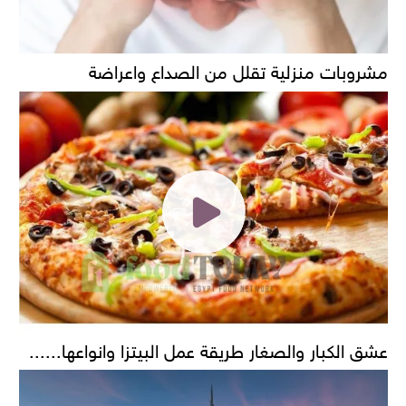
مشروبات منزلية تقلل من الصداع واعراضة
عشق الكبار والصغار طريقة عمل البيتزا وانواعها......