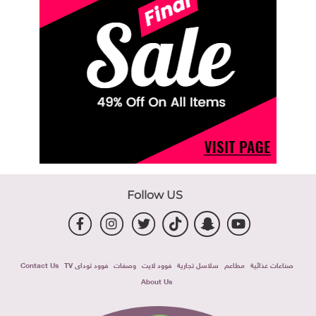
Follow US
صناعات غذائية
مطاعم
سلاسل تجارية
فوود لايت
وصفات
فوود توداى TV
Contact Us
About Us