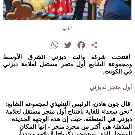
ديزني
instagram
WhatsApp
Twitter
Facebook
Share
افتتحت شركة والت ديزني الشرق الأوسط
ومجموعة الشايع أول متجر مستقل لعلامة ديزني
في الكويت.
أول متجر لديزني
قال جون هادن، الرئيس التنفيذي لمجموعة الشايع:
"نحن سعداء للغاية بافتتاح أول متجر مستقل لعلامة
ديزني في المنطقة، حيث إن هذه الوجهة الجديدة
المذهلة هي أكثر من مجرد متجر - إنها المكان
المفضل الذي يستحضر ذكرياتنا الرائعة مجدداً،