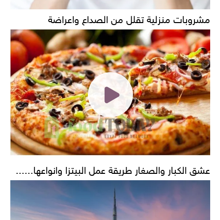
مشروبات منزلية تقلل من الصداع واعراضة
عشق الكبار والصغار طريقة عمل البيتزا وانواعها......