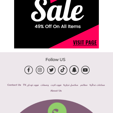
Follow US
صناعات غذائية
مطاعم
سلاسل تجارية
فوود لايت
وصفات
فوود توداى TV
Contact Us
About Us