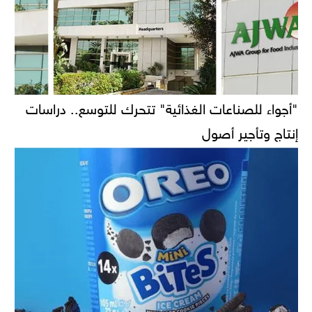
"أجواء للصناعات الغذائية" تتحرك للتوسع.. دراسات
إنتاج وتأجير أصول