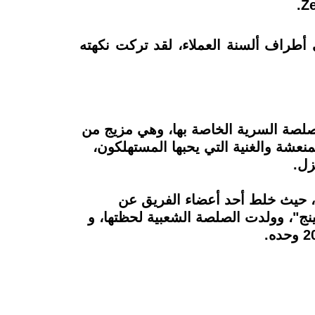
ض باقيًا على أطراف ألسنة العملاء، لقد تركت نكهته
20، أن تضع نبات الفاصوليا على الصلصة السرية الخاصة بها، وهي مزيج من
نعشة والغنية التي يحبها المستهلكون،
زل.
مانينيات، حيث خلط أحد أعضاء الفريق عن
ج"، وولدت الصلصة الشعبية لحظتها، و