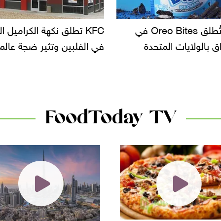
KF تطلق نكهة الكراميل المملح
دعوات للتحقيق في أسباب ت
لبين وتثير ضجة عالمية
سحب بعض ألبان الأطفال 
الأسواق.. وتساؤلات حول ت
دانون
FoodToday TV