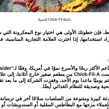
خلطة Chick-Fil السرية
فإن خطوتك الأولى هي اختيار نوع المعكرونة التي ستأك
د استخدامها، إذا اخترت العلامة التجارية المناسبة، ف
م يوميًا ماعدا يوم الأحد، وقفزت الشركة إلى ما بعد ت
Tasting table"، تعد مجموعة كبيرة ومتنوعة من الصلصات سلاحًا آخر ف
عملاء مزجها مع البطاطس المقلية أو السندويشات أو 