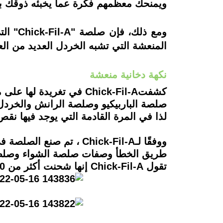
ويمنحك معظمهم فكرة عما يخبئه ذوقك بأسماء مثل weet & Spicy Sriracha
ومع ذل
المنعشة التي تشبه الخردل العديد من ال
نكهة دخانية منعشة
صلصة الباربيكيو وصلصة الرانش والخردل ب
لذا في المرة القادمة التي يوجد فيها ن
ووفقًا لـChick-Fil-A ،
طريق الخطأ وصفات صلصة الشواء وصلصة ال
تقول Chick-Fil-A إنها شحنت أكثر من 500 مليون عبوة صلصة فردية إلى مطاعمها في عام 2017 وحده.