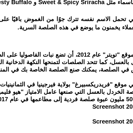
S و Zesty Buffalo.
ك، فإن صلصة "Chick-Fil-A" التي تحمل الاسم نفسه تترك جوًا من الغمو
عملاء يخمنون ما يوضع في هذه الصلصة السرية.
كشفتChick-Fil-A في تغريدة لها على موقع "تويتر" عام 12
العسل، كما تتحد الصلصات لتمنحها النكهة الدخانية الم
قص في الصلصة، يمكنك صنع الصلصة الخاصة بك في المن
 تم صنع الصلصة في موقع "فريدريكسبيرغ" بولاية فيرجينيا في الث
خردل بالعسل التي صنعها عامل الامتياز "هيو فليمين