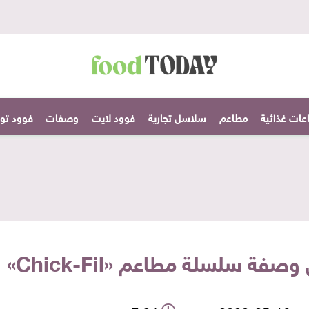
عات غذائية
مطاعم
سلاسل تجارية
فوود لايت
وصفات
فوود تودا
ة مطاعم «Chick-Fil» الأمريكية السرية