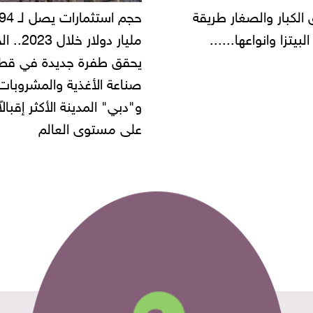
حجم استثمارات يصل لـ 94
"أمن القاهرة" يضبط مالك
مليار دولار خلال 2023.. الخليج
شركة مطاعم استولى على
 طفرة جديدة في قطاع
أموال المواطنين بزعم توظ
 الأغذية والمشروبات..
" المدينة الأكثر إقبالاً
مستوى العالم