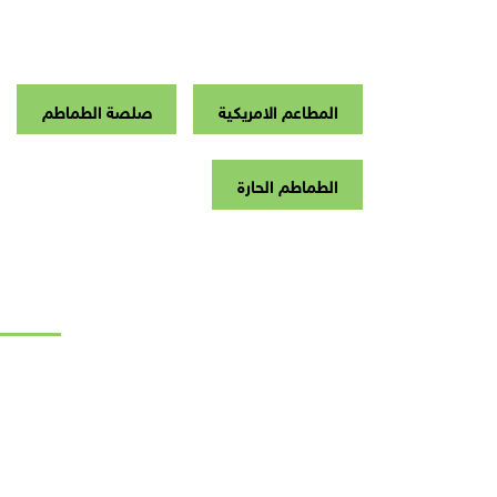
المطاعم الامريكية
صلصة الطماطم
الطماطم الحارة