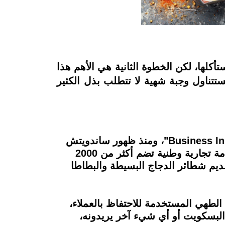
لها، لكن الخطوة الثانية هي الأهم هذا
ستتناول وجبة شهية لا تتطلب بذل الكثير
تعد "Chick-Fil" واحدة من سلاسل المطاعم الأكثر ربحًا والأسرع نموًا في أمريكا، وفقًا لـ"Business Insider"، ومنذ ظهور ساندويتش
الدجاج المقلي لأول مرة في عام 1964، نمت Chick-Fil-A من مطعم صغير خارج أتلانتا، إلى علامة تجارية وطنية تضم أكثر من 2000
قديم شطائر الدجاج البسيطة والبطاطا
ي ترسانة الطهي المستخدمة للاحتفاظ بالعملاء،
البسكويت أو أي شيء آخر يريدونه،