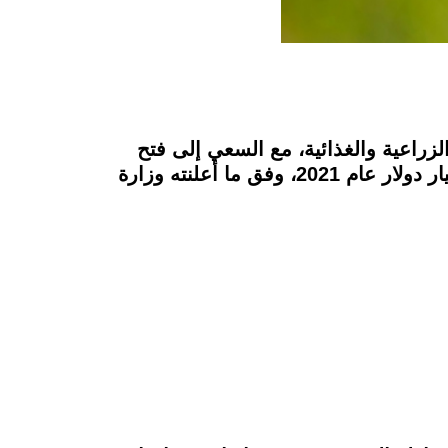
لزراعية والغذائية، مع السعي إلى فتح
أسواق جديدة، في عدد من دول العالم، وهو ما ساهم في ارتفاع صادراتها الزراعية لتبلغ 2.25 مليار دولار عام 2021، وفق ما أعلنته وزارة