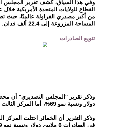
وفي هذا السياق، كشف تقرير المجلس الت
المساحة المزروعة إلى 22.4 ألف فدان.
تنويع الصادرات
دولار ونسبة نمو 69%، أما المركز الثالث فكان من نصيب المولاس والعسل الأسود بقيمة زيادة 8 مليون دولار ونسبة نمو 143%.