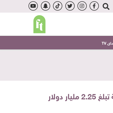
ى TV
 دولار