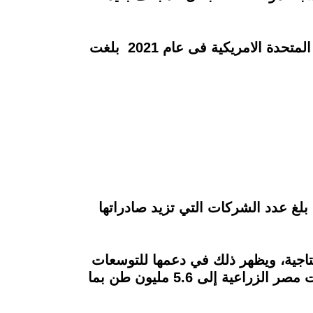
وأشار تقرير المجلس التصديري، إلى أن قيمة صادرات مصر من الصناعات الغذائية إلى الولايات المتحدة الامريكية فى عام 2021 بلغت
صدرة للمنتجات الغذائية في عام 2021 حوالي 279 شركة، كما بلغ عدد الشركات التي تزيد صادراتها
تاجية، ويظهر ذلك في دعمها للتوسعات
الأفقية باستصلاح أراضي للإنتاج الحيواني والداجني والسمكي، مشيرًا إلى أن ارتفاع حجم صادرات مصر الزراعية إلى 5.6 مليون طن بما