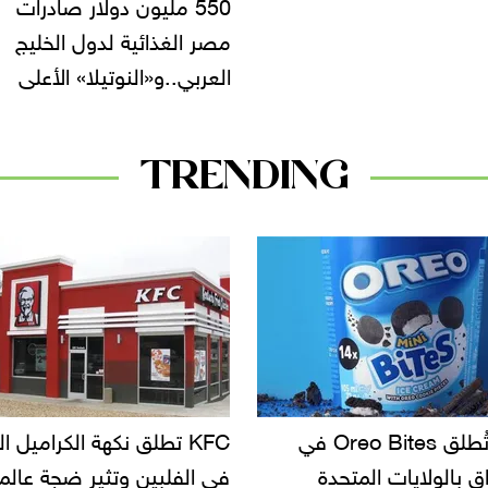
550 مليون دولار صادرات
مصر الغذائية لدول الخليج
العربي..و«النوتيلا» الأعلى
TRENDING
KF تطلق نكهة الكراميل المملح
دعوات للتحقيق في أسباب ت
لبين وتثير ضجة عالمية
سحب بعض ألبان الأطفال 