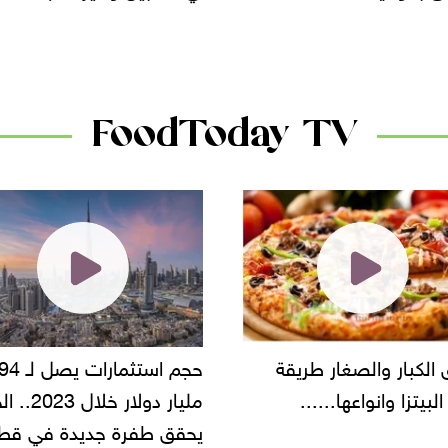
الأسواق.. وتساؤلات حول ت
دانون
FoodToday TV
حجم استثمارات يصل لـ 94
"أمن القاهرة" يضبط مالك
مليار دولار خلال 2023.. الخليج
شركة مطاعم استولى على
 طفرة جديدة في قطاع
أموال المواطنين بزعم توظ