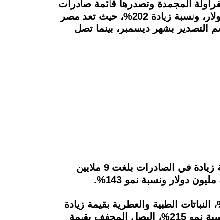
راولة المجمدة وتصدرها قائمة صادرات
القطاع للولايات المتحدة الأمريكية خلال عام 2021، بقيمة زيادة في الصادرات قدرها 10 ملايين دولار، ونسبة زيادة 202%، حيث تعد مصر
طازجة سنويًا خلال موسم التصدير بشهر ديسمبر، بينما تصل
وذكر تقرير "المجلس التصديري" أن محضرات الخضر والمعلبات، جاءت في المركز الثاني، بقيمة زيادة في الصادرات بلغت 9 ملايين
التقرير أن الخمائر احتلت المركز الرابع، بقيمة زيادة قدرها 7 مليون دولار ونسبة نمو 221%، النباتات الطبية والعطرية بقيمة زيادة
في الصادرات 6 ملايين دولار ونسبة نمو 19%، الخضار المخلل بقيمة نمو بلغت 5 مليون دولار ونسبة نمو 215%، البصل المجفف بقيمة