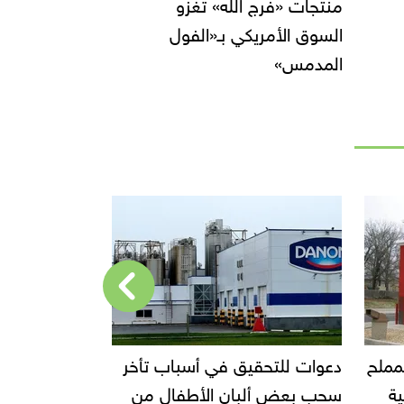
منتجات «فرج الله» تغزو
السوق الأمريكي بـ«الفول
المدمس»
أخر
إحالة مالك محل إيتوال للمحاكمة
قفزة في صاد
من
الجنائية العاجلة
ا