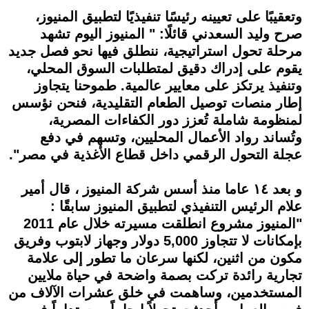
وتعقيبًا على تعيينه رئيسًا تنفيذيًا لتطبيق المنيوز،
صرح وليد السعدني قائلًا: " المنيوز اليوم تشهد
مرحلة تحول استراتيجية، ننطلق فيها نحو فصل جديد
يقوم على إدراك دقيق لمتطلبات السوق المحلي،
وتنفيذ يرتكز على معايير عالمية. طموحنا يتجاوز
إطار منصات توصيل الطعام التقليدية، فنحن نؤسس
لمنظومة شاملة تُعزز دور الكفاءات المصرية،
وتُساند رواد الأعمال المحليين، وتسهم في دفع
عجلة التحول الرقمي داخل قطاع الأغذية في مصر".
و بعد ١٤ عاما منذ أسس شركة المنيوز ، قال أمير
علام الرئيس التنفيذي لتطبيق المنيوز سابقًا :
"المنيوز مشروع انطلقت مسيرته خلال عام 2011
بإمكانات لا تتجاوز 5,000 دولار وجهاز لابتوب وفريق
مكون من اثنين، لكنها سرعان ما تطور إلى علامة
تجارية رائدة تركت بصمة واضحة في حياة ملايين
المستخدمين، وساهمت في خلق عشرات الآلاف من