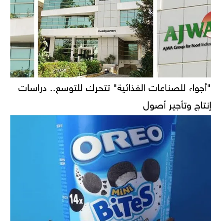
"أجواء للصناعات الغذائية" تتحرك للتوسع.. دراسات
إنتاج وتأجير أصول