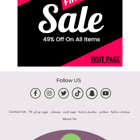
Follow US
صناعات غذائية
مطاعم
سلاسل تجارية
فوود لايت
وصفات
فوود توداى TV
Contact Us
About Us