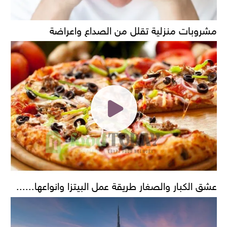
مشروبات منزلية تقلل من الصداع واعراضة
عشق الكبار والصغار طريقة عمل البيتزا وانواعها......