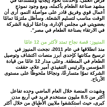
فرص العمل، وأحدثت تحولاً إيجابياً ومستداماً في
مشهد صناعة الطعام بأكمله، ومع وجود نموذج
أعمال قوي وفريق قادر على مواصلة النمو، أرى أن
الوقت مناسب لتسليم الشعلة. وسأظل ملتزمًا تمامًا
بعضويتي في مجلس الإدارة، وداعمًا لرؤية الشركة
في الارتقاء بصناعة الطعام في مصر".
المنيوز: قصة نجاح تمتد لأكثر من 12 عامًا
منذ انطلاقها في عام 2011، نجحت المنيوز في
ترسيخ مكانتها كإحدى أبرز منصات اكتشاف وتوصيل
الطعام في المنطقة. وعلى مدار 12 عامًا من قيادة
المؤسس والرئيس التنفيذي أمير علام، حققت
الشركة نموًا متسارعًا، ونجاحًا ملحوظًا على مستوى
الأرباح.
وشهدت المنصة خلال العام الماضي وحده تفاعل
أكثر من 8.5 مليون مستخدم فريد في أربع مدن
كبرى، حيث استكشفوا ملايين الأطباق من خلال أكثر