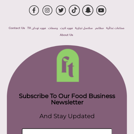
صناعات غذائية
مطاعم
سلاسل تجارية
فوود لايت
وصفات
فوود توداى TV
Contact Us
About Us
Subscribe To Our Food Business
Newsletter
And Stay Updated