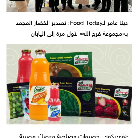
دينا عامر لـFood Today: تصدير الخضار المجمد
بـ«مجموعة فرج الله» لأول مرة إلى اليابان
«فوديكو».. خضروات وصلصة وعصائر مصرية